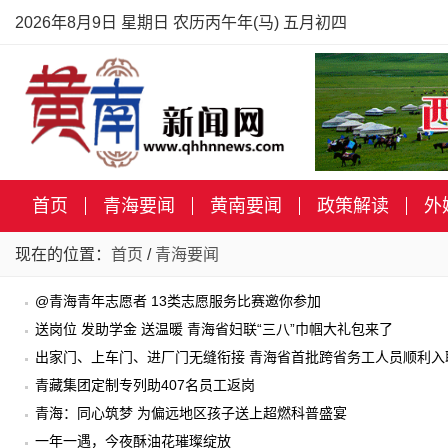
2026年8月9日 星期日 农历丙午年(马) 五月初四
首页
青海要闻
黄南要闻
政策解读
外
现在的位置：
首页
/
青海要闻
@青海青年志愿者 13类志愿服务比赛邀你参加
送岗位 发助学金 送温暖 青海省妇联“三八”巾帼大礼包来了
出家门、上车门、进厂门无缝衔接 青海省首批跨省务工人员顺利入
青藏集团定制专列助407名员工返岗
青海：同心筑梦 为偏远地区孩子送上超燃科普盛宴
一年一遇，今夜酥油花璀璨绽放