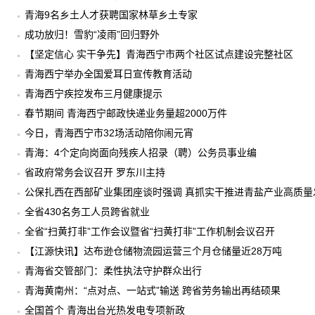
青海9名乡土人才获聘国家林草乡土专家
成功放归！雪豹“凌雨”回归野外
【坚定信心 实干争先】青海西宁市两个社区试点建设完整社区
青海西宁举办全国爱耳日宣传教育活动
青海西宁疾控发布三月健康提示
春节期间 青海西宁邮政快递业务量超2000万件
今日，青海西宁市32场活动陪你闹元宵
青海：4个定向岗面向残疾人招录（聘）公务员事业编
省政府常务会议召开 罗东川主持
公保扎西在西部矿业集团座谈时强调 真抓实干推进青盐产业高质量
全省430名务工人员跨省就业
全省“扫黄打非”工作会议暨省“扫黄打非”工作机制会议召开
【江源快讯】达布逊仓储物流园运营三个月仓储量近28万吨
青海省交管部门：柔性执法守护群众出行
青海黄南州：“点对点、一站式”输送 跨省劳务输出再结硕果
全国首个 青海出台光热发电专项新政