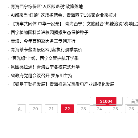
青海西宁综保区“入区即退税”政策落地
AI都来当“红娘” 这场招聘会，青海西宁136家企业来揽才
【铸牢共同体 中华一家亲】 青海西宁：文旅融合“热辣滚烫”奏响
西宁植物园科普进校园播撒生态保护种子
青海：今年首趟返岗务工专列开行
青海茶卡盐湖景区3月起执行淡季票价
“荧光绿”上线，西宁交管护航开学季
氛围感拉满！青海西宁各校花式开学
省政府党组会议召开 罗东川主持
【铆足干劲抓发展】青海推进光热发电产业规模化发展
31004
首
页
20
21
22
23
24
25
26