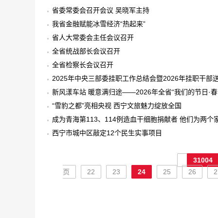
省委常委会召开会议 吴晓军主持
我省金融赋能冰雪经济“热起来”
省人大常委会主任会议召开
全省统战部长会议召开
全省检察长会议召开
2025年中央三部委挂职工作总结会暨2026年挂职干部
新风漾车站 暖意满归途——2026年全省“我们的节日
“雪豹之都”亮相央视 西宁文旅魅力绽放全国
成为青海第113、114例造血干细胞捐献者 他们为两个
西宁市城中区敲定12个民生实事项目
31004
页
22
23
24
25
26
2