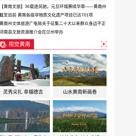
【黄南文旅】36载逐风驰，元旦环城赛续华章——黄南州
第三十六届元旦环城赛激情开跑
截至目前 黄南各级非物质文化遗产项目已达701项
黄南州文体旅游广电局关于征集二十大以来群众身边不正
之风和腐败问题线索的公告
河南县文旅资源推介会在兰州举办
视觉黄南
灵秀尖扎 幸福德吉
山水黄南新画卷