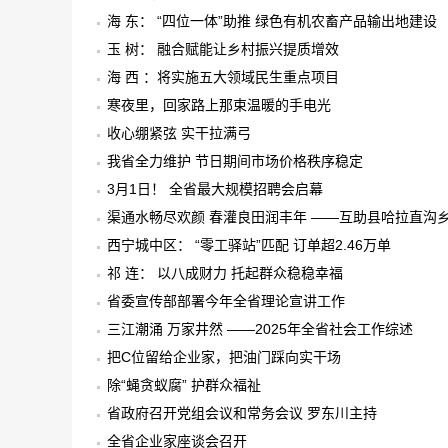
海 东： “四位一体”助推 绿色有机农畜产品输出地建设
玉 树： 融合赋能让乡村振兴提质增效
海 西 ：将实施五大领域民生重点项目
寒夜里，回家路上那束温暖的手电光
收心绷紧弦 实干拉满弓
我省全力维护 节日期间市场价格秩序稳定
3月1日！ 全省最大规模招聘会启幕
渠通水畅尽欢颜 春灌良田润丰年 ——互助县哈拉直沟
西宁城中区： “零工驿站”匹配 订单超2.46万单
祁 连： 以八成财力 托起群众稳稳幸福
省委宣传部部署今年全省理论宣讲工作
三江潮涌 万家井然 ——2025年全省社会工作综述
把C位留给企业家，把油门踩向实干场
除“蝇贪蚁腐” 护群众福祉
省政府召开党组会议和常务会议 罗东川主持
全省企业家座谈会召开