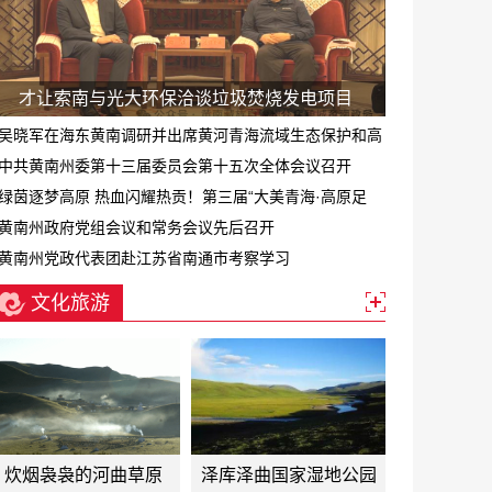
才让索南与光大环保洽谈垃圾焚烧发电项目
吴晓军在海东黄南调研并出席黄河青海流域生态保护和高
质量发展专题会
中共黄南州委第十三届委员会第十五次全体会议召开
绿茵逐梦高原 热血闪耀热贡！第三届“大美青海·高原足
球”超级联赛黄南赛区正式启幕
黄南州政府党组会议和常务会议先后召开
黄南州党政代表团赴江苏省南通市考察学习
文化旅游
炊烟袅袅的河曲草原
泽库泽曲国家湿地公园