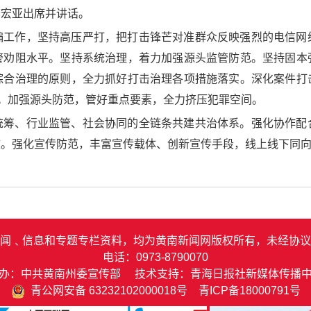
李宏亚出席并讲话。
骗工作，坚持高压严打，把打击锋芒对准群众反映强烈的电信网
警劝阻水平。坚持系统治理，着力加强源头监管防范。坚持固本
综合治理的原则，全力抓好打击治理各项措施落实。深化案件打
理。加强源头防范，管好重点要素，全力挤压犯罪空间。
统筹、行业监管、社会协同的全链条共建共治体系。强化协作配
效。强化宣传防范，丰富宣传载体、创新宣传手段，线上线下同
闻﹑信息和专题专栏资料，均为黄南新闻网版权所有，未经协议
电话：0973-8790070
办：中共黄南州委宣传部 技术支持：青海日报社新媒体传播
青公网安备 63232102000018号
青ICP备18000791号