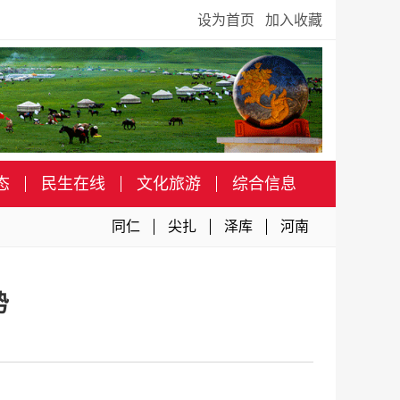
设为首页
加入收藏
态
民生在线
文化旅游
综合信息
同仁
尖扎
泽库
河南
势