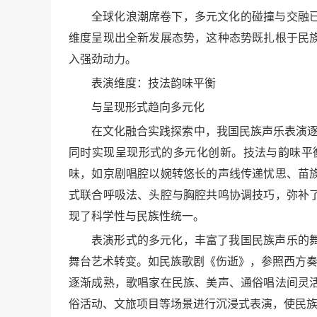
全球化浪潮席卷下，多元文化的碰撞与交融
维度呈现出全新发展态势，这种态势既扎根于民
入强劲动力。
表演维度：技法韵味平衡
与呈现形式趋向多元化
在文化融合实践探索中，我国民族声乐表演逐
同时实现呈现形式的多元化创新。技法与韵味平
味，如京剧唱腔以婉转悠长的声线传递忧思、苗
式联合呼吸法、头腔与胸腔共鸣协调技巧，弥补
现了科学性与民族性统一。
表演形式的多元化，丰富了我国民族声乐的
舞台艺术转变。如民族歌剧《伤逝》，参照西方奏鸣
逐渐成熟，歌唱家在民族、美声、通俗唱法间灵
俗活动、文旅项目等场景进行沉浸式表演，使民