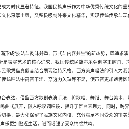
已成为时代显著特征。我国民族声乐作为中华优秀传统文化的重
族文化深厚土壤，又积极吸纳外来文化精华，实现传统传承与现
渐形成“技法与韵味并重、形式与内容共生”的新态势，既追求
衡是表演艺术的核心追求，我国传统民族声乐强调字正腔圆、
族民歌凭借真假音结合展现独特风格。西方美声唱法的引入为我
了传统唱法中高音干涩、穿透力欠缺等不足，使声音更加饱满圆
舞台表达。借鉴西方歌剧表演手法，将歌唱、舞蹈、舞台美术、
曲式展开，融入咏叹调唱段，提升了舞台表现力。同时，跨界演唱
活切换，最大化保留了民族文化内核，充分满足不同受众的审美
族声乐更加贴近生活，进而增强了受众情感共鸣。