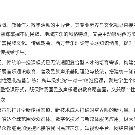
保障。教师作为教学活动的主导者，其专业素养与文化视野直接
熟练掌握不同民族、地域声乐的风格特点，又要主动吸纳西方美
丰富民族文化、传统戏曲、西方音乐理论等关联知识储备，提升
化传授给学生。
径。传统单一授课模式已无法适配复合型人才的培育需求，构建
开展音乐通识教育，普及民族声乐基础理论与技法，搭建统一知
对性强化技能训练；高年级实施“一对一”精准授课，聚焦学生个
调整授课形式，既保障我国民族声乐通识教育覆盖面，又兼顾个
层次
族声乐打开全新传播渠道，新技术成为打破时空界限的新力量。
，触达全球范围受众群体。数字化技术与新媒体服务应用，极大
受众都能更加便捷地接触我国民族声乐。短视频平台、网络直播