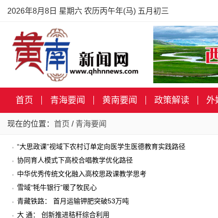
2026年8月8日 星期六 农历丙午年(马) 五月初三
首页
青海要闻
黄南要闻
政策解读
外
现在的位置：
首页
/
青海要闻
“大思政课”视域下农村订单定向医学生医德教育实践路径
协同育人模式下高校合唱教学优化路径
中华优秀传统文化融入高校思政课教学思考
雪域“牦牛银行”暖了牧民心
青藏铁路： 首月运输钾肥突破53万吨
大 通： 创新推进秸秆综合利用