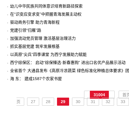
幼儿中华民族共同体意识培育新路径探索
在“识变应变求变”中把握青海发展主动权
驱动商务引擎 助力青海新程
党建引领“归雁”路
加强流动党员管理 激活基层治理活力
抓实基层党建 筑牢发展根基
以高原“尖兵”四季课堂 为西宁发展助力赋能
西宁综保区： 启动“综保臻选·新春惠购” 进出口名优产品展示活动
全省首个 大通县发布《高原冷凉蔬菜 绿色标准化种植总体要求》
海 东： 建成1587个农家书屋
31004
首
页
27
28
29
30
31
32
33