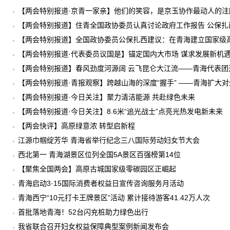
【两会特别报道·京青一家亲】他们的笑容，是京玉协作最动人的注
【两会特别报道】住青全国政协委员认真讨论政府工作报告 公保扎
【两会特别报道】全国政协委员公保扎西建议：在青海建立国家级
【两会特别报道·代表委员议国是】锚定国内大市场 谋求发展新机
【两会特别报道】春风劲度河源阔 云飞昆仑大江流——青海代表
【两会特别报道·青报观察】跨越山海的深度“握手” ——青海扩大
【两会特别报道·今日关注】聚力清洁能源 共赴绿色未来
【两会特别报道·今日关注】8.6米“追光战士”点亮光热发电新未来
【两会快评】高原绿意浓 转型启新程
江源巾帼绽芳华 青海省举行纪念三八国际劳动妇女节大会
西北第一 青海湖景区位列全国5A景区百强榜第14位
【聚焦全国两会】高原古城国家级零碳园区正崛起
青海启动3·15国际消费者权益日宣传咨询服务月活动
青海西宁“10元打卡王牌景区”活动 累计接待游客41.42万人次
首批落地青海！52台闪充桩助力绿色出行
我省联合召开妇女权益保障典型案例新闻发布会