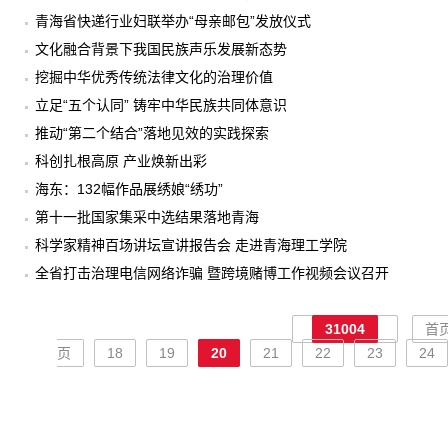
青海省快递行业妇联举办“母亲邮包”发放仪式
文化融合背景下我国民族声乐发展新态势
挖掘中华优秀传统法律文化的治理价值
立足“五个认同” 铸牢中华民族共同体意识
推动“第二个结合”落地见效的实践探索
科创扎根高原 产业焕新出彩
海东：132幅作品展绣娘“绣功”
第十一批国家集采中选结果落地青海
科学家精神百场讲坛宣讲报告会 走进青海理工学院
全省打击治理电信网络诈骗 暨跨境赌博工作视频会议召开
31004
首
页
18
19
20
21
22
23
24