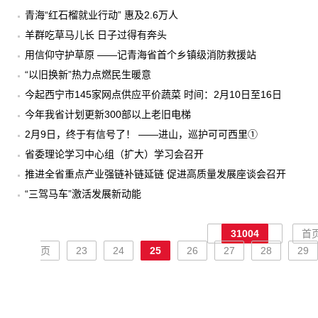
青海“红石榴就业行动” 惠及2.6万人
羊群吃草马儿长 日子过得有奔头
用信仰守护草原 ——记青海省首个乡镇级消防救援站
“以旧换新”热力点燃民生暖意
今起西宁市145家网点供应平价蔬菜 时间：2月10日至16日
今年我省计划更新300部以上老旧电梯
2月9日，终于有信号了！ ——进山，巡护可可西里①
省委理论学习中心组（扩大）学习会召开
推进全省重点产业强链补链延链 促进高质量发展座谈会召开
“三驾马车”激活发展新动能
31004
首
页
23
24
25
26
27
28
29