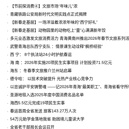
【节前探消费④】文旅市场“年味儿”浓
青藏铁路公安局新时代文明实践点正式揭牌
【新春走基层】一场洋溢着浓浓年味的“西宁好礼”
【新春走基层】动物园里的动物吃上“童”心满满新年饺
多元业态激发文旅消费活力 青海黄南州推出2026年春节文旅系列
武警青海总队西宁支队 ：情景课生动诠释“枫桥经验”
西 宁： 8个执法站24小时护航春运
海 南 ：2026年实施20项民生实事项目 计划投资71.5亿元
海东 ：冬春季文旅推介兰州站启幕
德令哈： 以技术突破提升 光热产业核心竞争力
以忠诚护平安铸警魂 ——记2026年青海“最美职工”、青海省看守
圣源地毯入选2025年度中国消费名品名单
海西5.5亿元完成19项民生实事
春运首周全省发送 旅客143.27万人次
54万元助学金落地我省 助困境儿童读大学
全省老干部局长会议召开