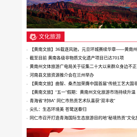
文化旅游
【黄南文旅】36载逐风驰，元旦环城赛续华章——黄南
三十六届元旦环城赛激情开跑
截至目前 黄南各级非物质文化遗产项目已达701项
黄南州文体旅游广电局关于征集二十大以来群众身边不正
风和腐败问题线索的公告
河南县文旅资源推介会在兰州举办
【黄南文旅】曲智、桑杰加荣膺中国首届“传统工艺大国
工匠”称号
【黄南文旅】“五一”假期：黄南州文化旅游市场持续升温
青海省“村BA” 同仁市热贡艺术队喜获“双丰收”
尖扎：生态环境美 苍鹭送春归
同仁市召开打造青海国际生态旅游目的地“秘境热贡”文化
游带暨全力备战2024年旅游旺季专项行动动员大会