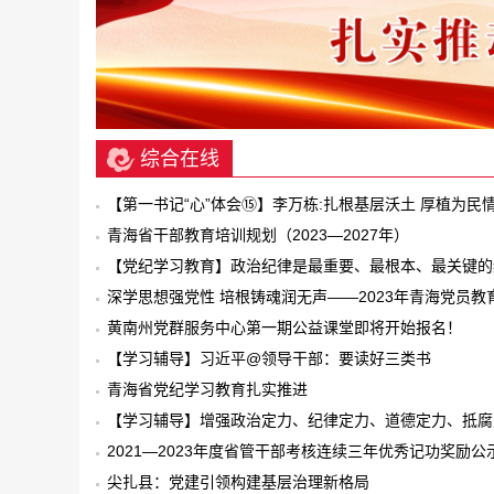
综合在线
【第一书记“心”体会⑮】李万栋:扎根基层沃土 厚植为民
青海省干部教育培训规划（2023—2027年）
【党纪学习教育】政治纪律是最重要、最根本、最关键的
律
深学思想强党性 培根铸魂润无声——2023年青海党员教
作综述
黄南州党群服务中心第一期公益课堂即将开始报名！
【学习辅导】习近平@领导干部：要读好三类书
青海省党纪学习教育扎实推进
【学习辅导】增强政治定力、纪律定力、道德定力、抵腐
力
2021—2023年度省管干部考核连续三年优秀记功奖励公
尖扎县：党建引领构建基层治理新格局