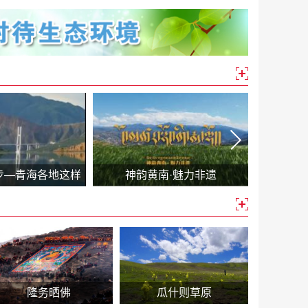
步—青海各地这样
神韵黄南·魅力非遗
【文旅融
|黄南篇
藏式庄
隆务晒佛
瓜什则草原