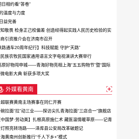
明日相约看“答卷”
”的温度与力度
阵日益完善
知敬畏 检身正己校偏差 创造经得起实践人民历史检验的实
招商引资推介会在济南市召开
铁路通车20周年纪行】科技赋能 守护“天路”
数民族农牧民国家通用语言文字电视演讲大赛举行
高原好物闯申城——青海好物亮相上海“五五购物节”暨“国际
微电影大典 斩获多项大奖
外媒看黄南
青超联赛黄南主场赛事在同仁开赛
一碗拉面“拉”动三业——探访尖扎青海拉面“三店合一”旗舰店
首店
【中国梦·劳动美】扎根高原施仁术 藏医温情暖草原——记青
海省五一劳动奖章获得者、河南县蒙藏医院副院长扎西才华
警灯照亮转场路——泽库县公安局改革破题记
青海黄南州创新推行“千人下乡+”模式