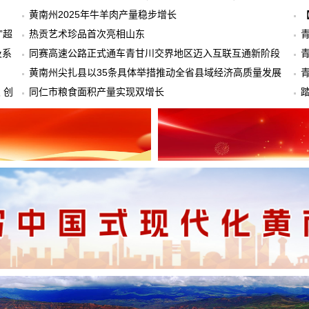
黄南州2025年牛羊肉产量稳步增长
”超
热贡艺术珍品首次亮相山东
青
及系
同赛高速公路正式通车青甘川交界地区迈入互联互通新阶段
黄南州尖扎县以35条具体举措推动全省县域经济高质量发展
 创
大会精神落到实处
同仁市粮食面积产量实现双增长