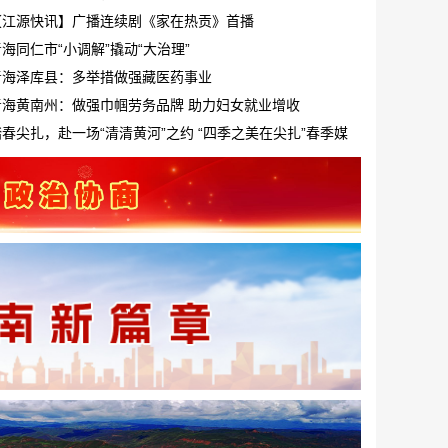
【江源快讯】广播连续剧《家在热贡》首播
海同仁市“小调解”撬动“大治理”
青海泽库县：多举措做强藏医药事业
青海黄南州：做强巾帼劳务品牌 助力妇女就业增收
踏春尖扎，赴一场“清清黄河”之约 “四季之美在尖扎”春季媒
体行活动启幕