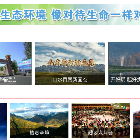
格行为提醒告诫书
幸福德吉
山水黄南新画卷
开好局 起好
干！
热贡圣境
藏乡六月会