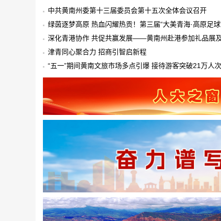
量发展专题会
中共黄南州委第十三届委员会第十五次全体会议召开
绿茵逐梦高原 热血闪耀热贡！第三届“大美青海·高原足球
级联赛黄南赛区正式启幕
深化青港协作 共促共赢发展——黄南州赴港参加礼品展
列拜会活动成果丰硕
津青同心聚合力 招商引智启新程
“五一”期间黄南文旅市场多点引爆 接待游客突破21万人次
历史新高