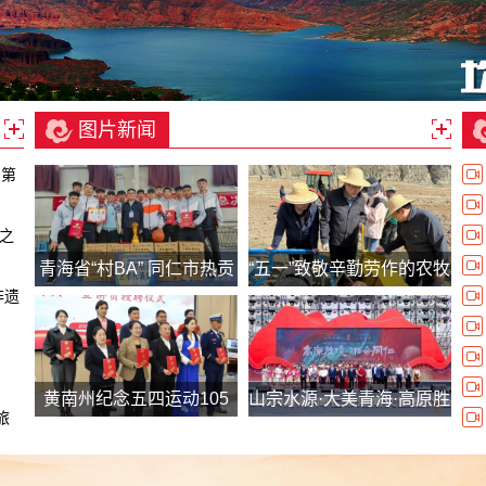
图片新闻
州第
之
青海省“村BA” 同仁市热贡
“五一”致敬辛勤劳作的农牧
非遗
艺术队喜获“双丰收”
人
黄南州纪念五四运动105
山宗水源·大美青海·高原胜
旅
周年暨“优秀青年故事分享
境·“湘”会同仁——2024年
会”
青海同仁市湖南文旅推介