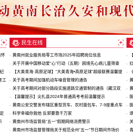
会在长沙开幕
民生在线
情怀
黄南州就业服务局零工市场2025年招聘岗位信息
关于开展中国移动爱“心”行动（五期）困境先心病儿童筛查
纪
及手术活动的通知
【大美青海·高原足球】“大美青海•高原足球”超级联赛温馨提
育工
示
关于高考期间加强机动车噪音管理的通告
关于高考期间对部分路段实施道路交通管制的通告（藏汉双
语）
【温馨提示】尖扎县2024年普通高考考前温馨提示
黄南公安交警发布辖区重型货车、农村面包车、7-9座重点车
定
辆逾期未检验名单（5月）
科学幸福你我他 反邪要靠千万家
示
黄南州市场监管局“五一”假期网络消费警示
黄南州市场监督管理局关于规范全州“五一”节日期间市场价