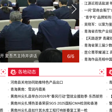
江源近观话盐湖 
一间“营商会客厅
“青字号”品牌矩
吴晓军：以案为鉴
绩
青海省农牧产业
【天路逐梦 青藏
青海省第三届少
昆仑菁萃耀浦江 
6/6
1/6
2/6
3/6
4/6
5/6
6/6
流域生态保护和高质量发展专题会
会第十五次全体会议召开
长制、河湖长制工作会议
活动共享阵地建设工作
开 夏吾杰主持并讲话
开 夏吾杰主持并讲话
谈垃圾焚烧发电项目
消费季”活动侧记
青海作品亮相中国
各地动态
河南县关地协同助推特色产品出口
青海黄南：雪润丹霞美
黄南州尖扎县举办2026年“春风行动”暨就业援助季·东西部劳
务协作专场招聘会
黄南州尖扎博热圣香荣获SGS 2025国标CMA检测和香港
质
STC双重认证
黄南州尖扎县如什其水库工程打响新春复工第一枪