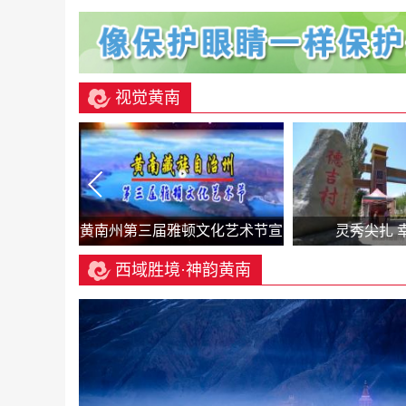
视觉黄南
·天堂河曲
黄南州第三届雅顿文化艺术节宣
灵秀尖扎 
赛马大会
传片（汉语）
西域胜境·神韵黄南