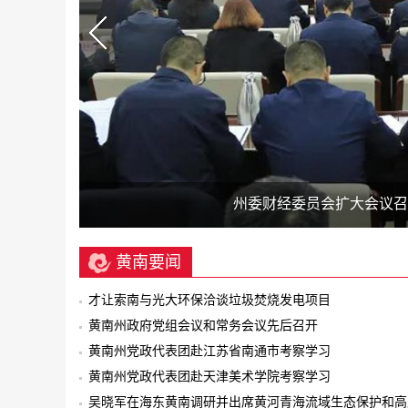
吴晓军在海东黄南调研并出席黄河青海
中共黄南州委第十三届委员
黄南州召开国土绿化暨林草
夏吾杰调研黄南西宁老干部
州委财经委员会扩大会议召
州委财经委员会扩大会议召
才让索南与光大环保洽
黄南要闻
才让索南与光大环保洽谈垃圾焚烧发电项目
黄南州政府党组会议和常务会议先后召开
黄南州党政代表团赴江苏省南通市考察学习
黄南州党政代表团赴天津美术学院考察学习
吴晓军在海东黄南调研并出席黄河青海流域生态保护和高