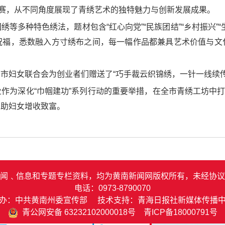
参赛，从不同角度展现了青绣艺术的独特魅力与创新发展成果。
等多种特色绣法，题材包含“红心向党”“民族团结”“乡村振兴”
祝福，悉数融入方寸绣布之间，每一幅作品都兼具艺术价值与文
市妇女联合会为创业者们赠送了“巧手裁云织锦绣，一针一线续
作为深化“巾帼建功”系列行动的重要举措，在全市青绣工坊中打造
帮助妇女增收致富。
闻﹑信息和专题专栏资料，均为黄南新闻网版权所有，未经协议
电话：0973-8790070
办：中共黄南州委宣传部 技术支持：青海日报社新媒体传播
青公网安备 63232102000018号
青ICP备18000791号