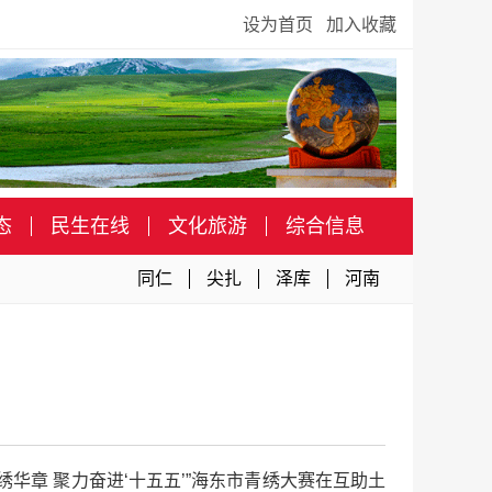
设为首页
加入收藏
态
民生在线
文化旅游
综合信息
同仁
尖扎
泽库
河南
绣华章 聚力奋进‘十五五’”海东市青绣大赛在互助土