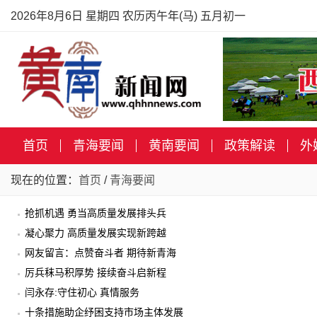
2026年8月6日 星期四 农历丙午年(马) 五月初一
首页
青海要闻
黄南要闻
政策解读
外
现在的位置：
首页
/
青海要闻
抢抓机遇 勇当高质量发展排头兵
凝心聚力 高质量发展实现新跨越
网友留言：点赞奋斗者 期待新青海
厉兵秣马积厚势 接续奋斗启新程
闫永存:守住初心 真情服务
十条措施助企纾困支持市场主体发展