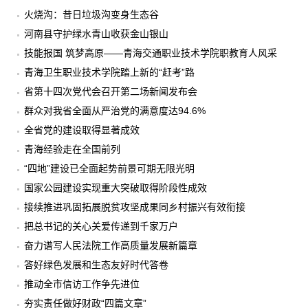
火烧沟：昔日垃圾沟变身生态谷
河南县守护绿水青山收获金山银山
技能报国 筑梦高原——青海交通职业技术学院职教育人风采
青海卫生职业技术学院踏上新的“赶考”路
省第十四次党代会召开第二场新闻发布会
群众对我省全面从严治党的满意度达94.6%
全省党的建设取得显著成效
青海经验走在全国前列
“四地”建设已全面起势前景可期无限光明
国家公园建设实现重大突破取得阶段性成效
接续推进巩固拓展脱贫攻坚成果同乡村振兴有效衔接
把总书记的关心关爱传递到千家万户
奋力谱写人民法院工作高质量发展新篇章
答好绿色发展和生态友好时代答卷
推动全市信访工作争先进位
夯实责任做好财政“四篇文章”