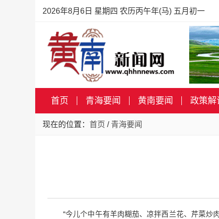
2026年8月6日 星期四 农历丙午年(马) 五月初一
首页
青海要闻
黄南要闻
政策解
现在的位置：
首页
/
青海要闻
“今儿个中午有羊肉糊茄、凉拌西兰花、芹菜炒肉