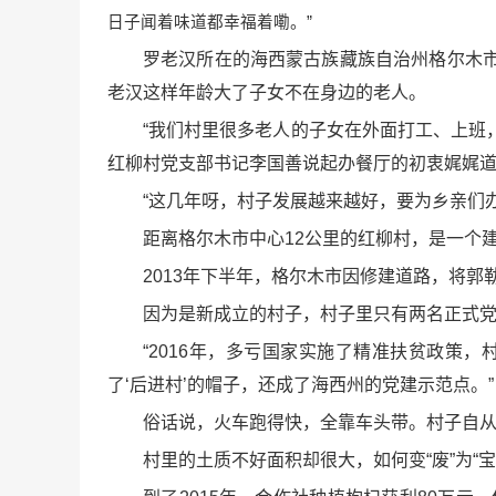
日子闻着味道都幸福着嘞。”
罗老汉所在的海西蒙古族藏族自治州格尔木市
老汉这样年龄大了子女不在身边的老人。
“我们村里很多老人的子女在外面打工、上班
红柳村党支部书记李国善说起办餐厅的初衷娓娓
“这几年呀，村子发展越来越好，要为乡亲们
距离格尔木市中心12公里的红柳村，是一个建
2013年下半年，格尔木市因修建道路，将
因为是新成立的村子，村子里只有两名正式党员
“2016年，多亏国家实施了精准扶贫政策
了‘后进村’的帽子，还成了海西州的党建示范点。”
俗话说，火车跑得快，全靠车头带。村子自
村里的土质不好面积却很大，如何变“废”为“