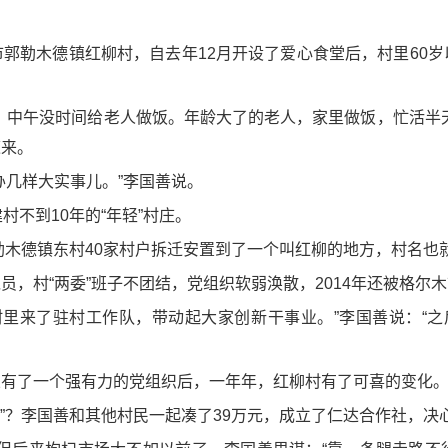
郭勒木德镇红柳村，自去年12月开设了爱心食堂后，村里60
，中午没时间给老人做饭。年龄大了的老人，家里做饭，忙活半
道来。
办几样大实事儿。”李国善说。
村不到10年的“年轻”村庄。
郭勒木德镇东村40家村户拆迁安置到了一个叫红柳的地方，村名也
，村“两委”班子不团结，党组织软弱涣散，2014年还被格尔木
，村里来了驻村工作队，带动起大家创新干事业。”李国善说：“之
从有了一个强有力的党组织后，一年年，红柳村有了可喜的变化
宝”？李国善和其他村民一起凑了39万元，成立了仁达合作社，