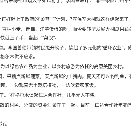
元，但后来枸杞市场大不如以前了，李国善思谋：“靠一条腿走路
作社正好赶上了政府的“菜篮子”计划，7座温室大棚就这样建起来
一直种小麦、青稞、洋芋蛋蛋的呀，而今要转型发展大棚瓜果蔬
快就上了手，当起了“菜农”。
章。李国善便带领村民甩开膀子，搞起了多元化的“循环农业”，
在格尔木供不应求。
成为以绿色农产品为主业，以乡村旅游为依托的高原美丽乡村。
园，采摘点新鲜蔬菜，买点新鲜的土猪肉。夏天还可以钓钓鱼，
乐趣，一边观赏无土栽培植物，一边吃着农家饭。
’了。”在格尔木谈起仁达合作社，几乎无人不晓。
松散的村民、分散的资金汇聚在了一起。目前，仁达合作社年销售收
天好。