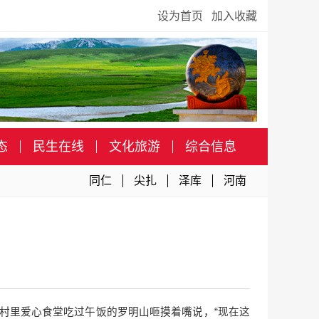
设为首页
加入收藏
态
民生在线
文化旅游
综合信息
同仁
尖扎
泽库
河南
在村里爱心食堂吃过午饭的罗明山咂摸着嘴说，“现在这