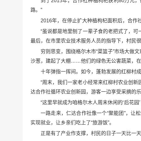
到了2015年，合作社种植枸杞获利80万
路。”
2016年，在停止扩大种植枸杞面积后，合
“虽说都是地里刨了一辈子食的老把式了，可
最后，在市里农业技术服务人员的指导下，村民很
穷则思变，围绕格尔木市“菜篮子”市场大做文
沙葱，建起了大棚……他们的绿色无公害蔬菜，
十年弹指一挥间。如今，蓬勃发展的红柳村
“周末，我们一家老小经常来红柳村农业创新
达合作社循环农业创新园，游客一边享受采摘的
“这里早就成为咱格尔木人周末休闲的‘后花园
一路走来，仁达合作社像一个“聚能团”，让
实现就业，让乡亲们吃上了“旅游饭”。
正是有了产业作支撑，村民的日子一天比一