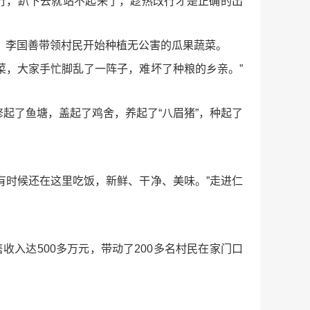
不行，趴下去就站不起来了，趁热改行才是正确的出
了，李国善带领村民开始种植无公害的瓜果蔬菜。
菜，大家手忙脚乱了一阵子，难坏了种粮的乡亲。”
修起了鱼塘，盖起了鸡舍，养起了“八眉猪”，种起了
有时候还在这里吃饭，新鲜、干净、美味。”走进仁
入达500多万元，带动了200多名村民在家门口