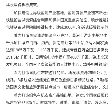
建设取得积极成效。
加快建设世界级盐湖产业基地，盐湖资源产业链不断壮大，
快建设盐湖资源综合利用和保护国家重点实验室，稳步推进
化锂制备过程除硼关键技术，建成3000吨/年碱式碳酸镁示
着力打造国家清洁能源产业高地，黄河上游水电基地建
千瓦项目落户海南、海西，贵南哇让等26个站点纳入国家
达到1985万千瓦、1128万千瓦。建成青豫直流全国首
151.5亿千瓦时，日间输电功率提升至400万千瓦。建
发电项目、全国首个省级新能源大数据中心，填补相关领域
着力打造国际生态旅游目的地。新发现资源2955处
线路，3条线路入选建党百年红色旅游百条精品线路，7条线
选国家文化和旅游消费试点城市，唐道·637商业综合体、
着力打造绿色有机农畜产品输出地。建立3个国家级现代
标志农产品925个。做优牦牛、藏羊、青稞、油菜、冷水