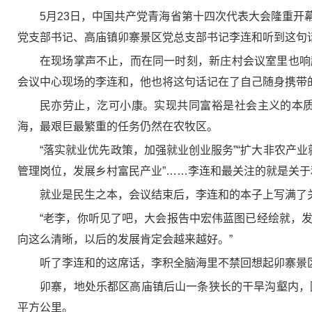
5月23日，中国共产党青海省第十四次代表大会隆重
党支部书记、高庙镇卯寨景区党总支部书记李连和听到这句话
在现场掌声不止，而在同一时刻，新庄村会议室里也响
会议中心现场的李连和，他也将这句话记在了自己随身携带
民亦劳止，汔可小康。实现共同富裕是社会主义的本
海，最艰巨最繁重的任务仍然在农牧区。
“落实就业优先政策，加强就业创业服务”“扩大非农产
管理岗位，发展乡村富民产业”……李连和最关注的就是关
就业是民生之本，会议结束后，李连和的本子上写满了
“老李，你听见了吧，大会报告中宏伟蓝图已经绘就，
向这么清晰，以后的发展肯定会越来越好。”
听了李连和的这席话，李积全脑海里不禁回想起卯寨景
卯寨，地处乐都区高庙镇后山一条狭长的干旱沟壑内，因
平方公里。