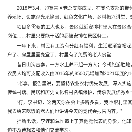
2018年3月，卯寨景区党总支部成立，在党总支部的
养殖场、设施观光采摘园、红色文化广场、乡村振兴讲堂、
项目多需要的工人也多，景区就近安排村里人在景区合
岗位……村里只要能干活的都被安排在景区务工。
一年下来，村民有工资有分红有福利，生活逐渐富裕起
户了、房屋里面亮堂了、村里有了免费的老人食堂……
昔日山沟古寨，一方水土养不起一方人；今朝旅游胜地
农民人均可支配收入由2016年的8500元增加到2021年底的
“老李，报告里说，要坚持农业农村优先发展，深入实施
传统村落、民居和历史文化名村名镇保护，传承发展优秀乡土
“行，李书记，这两天你在会上多听多看，我也跟村里
我去给来吃饭的老人们也讲讲今天的党代会报告内容。”
挂断电话，李连和急忙追上了其他党代表的身影，他知
迫不及待想去和他们交流学习。