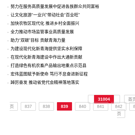
努力在服务高质量发展中促进各族群众共同富裕
让文化旅游“一业兴”带动社会“百业旺”
加快农牧区现代化 推进乡村全面振兴
全力推动市场监管事业高质量发展
助力“双碳”目标 贡献青海力量
为建设现代化新青海提供坚实水利保障
在现代化新青海建设中作出大通新贡献
打造绿色有机农畜产品输出地重点示范县
宏伟蓝图赋予新使命 笃行不怠奋进新征程
踔厉奋发 推动省党代会精神落地落实
31004
首
页
837
838
839
840
841
842
页