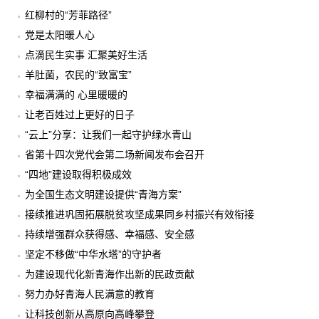
红柳村的“芳菲路径”
党是太阳暖人心
点滴民生实事 汇聚美好生活
羊肚菌，农民的“致富宝”
幸福满满的 心里暖暖的
让老百姓过上更好的日子
“云上”分享：让我们一起守护绿水青山
省第十四次党代会第二场新闻发布会召开
“四地”建设取得积极成效
为全国生态文明建设提供“青海方案”
接续推进巩固拓展脱贫攻坚成果同乡村振兴有效衔接
持续增强群众获得感、幸福感、安全感
坚定不移做“中华水塔”的守护者
为建设现代化新青海作出新的民政贡献
努力办好青海人民满意的教育
让科技创新从高原向高峰攀登