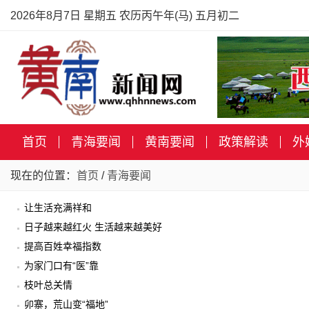
2026年8月7日 星期五 农历丙午年(马) 五月初二
首页
青海要闻
黄南要闻
政策解读
外
现在的位置：
首页
/
青海要闻
让生活充满祥和
日子越来越红火 生活越来越美好
提高百姓幸福指数
为家门口有“医”靠
枝叶总关情
卯寨，荒山变“福地”