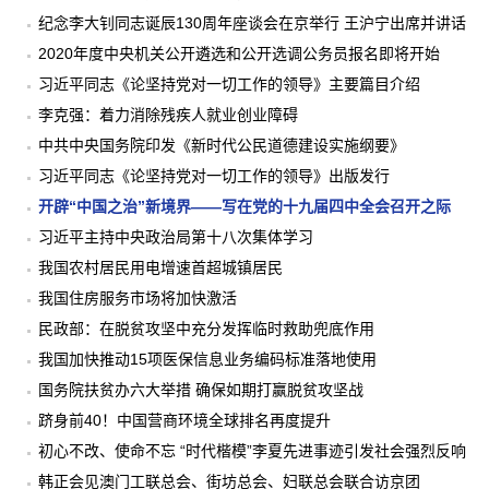
纪念李大钊同志诞辰130周年座谈会在京举行 王沪宁出席并讲话
2020年度中央机关公开遴选和公开选调公务员报名即将开始
习近平同志《论坚持党对一切工作的领导》主要篇目介绍
李克强：着力消除残疾人就业创业障碍
中共中央国务院印发《新时代公民道德建设实施纲要》
习近平同志《论坚持党对一切工作的领导》出版发行
开辟“中国之治”新境界——写在党的十九届四中全会召开之际
习近平主持中央政治局第十八次集体学习
我国农村居民用电增速首超城镇居民
我国住房服务市场将加快激活
民政部：在脱贫攻坚中充分发挥临时救助兜底作用
我国加快推动15项医保信息业务编码标准落地使用
国务院扶贫办六大举措 确保如期打赢脱贫攻坚战
跻身前40！中国营商环境全球排名再度提升
初心不改、使命不忘 “时代楷模”李夏先进事迹引发社会强烈反响
韩正会见澳门工联总会、街坊总会、妇联总会联合访京团