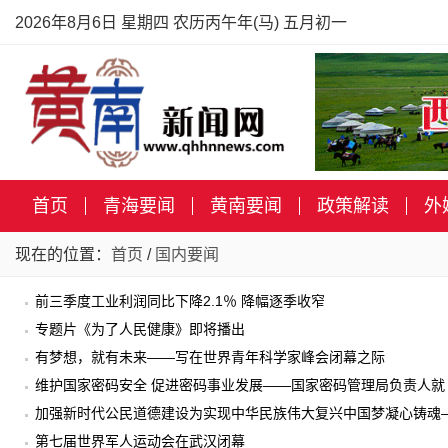
2026年8月6日 星期四 农历丙午年(马) 五月初一
首页
青海要闻
黄南要闻
政策解读
外
现在的位置：
首页
/
国内要闻
前三季度工业利润同比下降2.1％ 降幅逐季收窄
专题片《为了人民健康》即将播出
有梦想，就有未来——写在世界青年科学家峰会闭幕之际
维护国家密码安全 促进密码事业发展——国家密码管理局负责人
加强新时代公民道德建设为实现中华民族伟大复兴中国梦凝心铸魂
德建设实施纲要》答记者问
第七届世界军人运动会在武汉闭幕