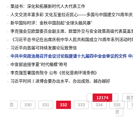
栗战书：深化和拓展新时代人大代表工作
人文交流丰富多彩 文化互鉴拉近民心——多国与中国建交70周年
新华国际时评：金秋中国刮起“全球头脑风暴”
李克强会见欧盟委员会副主席、欧盟外交与安全政策高级代表莫盖
《习近平总书记在出席庆祝中华人民共和国成立70周年系列活动时
习近平向首届可持续发展论坛致贺信
中共中央政治局召开会议讨论拟提请十九届四中全会审议的文件 
中宣部追授李夏“时代楷模”称号
李克强签署国务院令 公布《优化营商环境条例》
习近平时间丨进博会要办出水平、办出成效、越办越好
12174
首
页
330
331
332
333
334
335
页