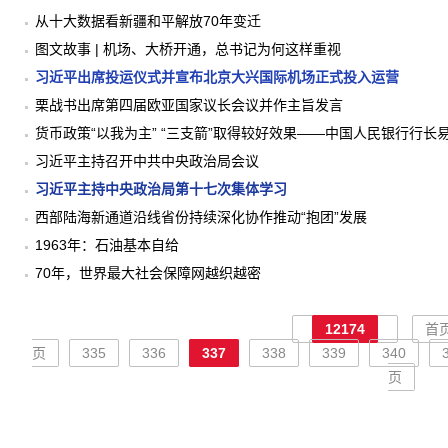
从十大数据看新疆和平解放70年变迁
图文故事 | 机场、大桥开通，总书记为何这样重视
习近平出席投运仪式并宣布北京大兴国际机场正式投入运营
栗战书出席第四届欧亚国家议长会议并作主旨发言
货币政策“以我为主” “三支箭”取得较好效果——中国人民银行行长
习近平主持召开中共中央政治局会议
习近平主持中央政治局第十七次集体学习
西部陆海新通道沿线省份持续深化协作推动“抱团”发展
1963年：石油基本自给
70年，世界最大社会保障网越织越密
12174
首
页
335
336
337
338
339
340
页