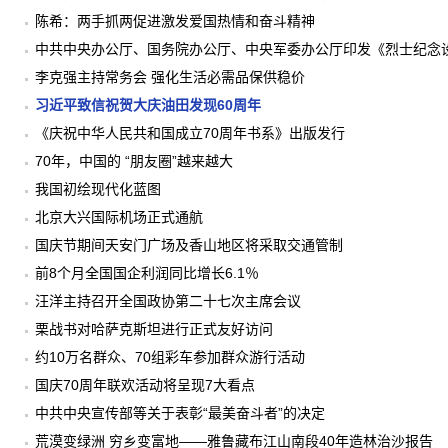
陈希：两手抓两促进激发爱国热情和奋斗精神
中共中央办公厅、国务院办公厅、中央军委办公厅印发《烈士纪念
案》
李克强主持常务会 强化生活必需品保供稳价
习近平致信祝贺大庆油田发现60周年
《庆祝中华人民共和国成立70周年书系》出版发行
70年，中国的 “朋友圈”越来越大
我国初绘现代化蓝图
北京大兴国际机场正式通航
国庆节期间天安门广场及香山地区将采取交通管制
前8个月全国国企利润同比增长6.1％
汪洋主持召开全国政协第二十七次主席会议
栗战书对哈萨克斯坦进行正式友好访问
约10万名群众、70组彩车参加群众游行活动
国庆70周年联欢活动将呈现7大看点
中共中央宣传部等关于表彰“最美奋斗者”的决定
荒漠变绿洲 穷乡变富地——雅鲁藏布江山南段40年造林治沙报告