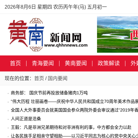
2026年8月6日 星期四 农历丙午年(马) 五月初一
首页
青海要闻
黄南要闻
政策解读
外
现在的位置：
首页
/
国内要闻
商务部： 国庆节前再投放储备猪肉1万吨
“伟大历程 壮丽画卷——庆祝中华人民共和国成立70周年美术作品
全国人大外事委员会就美国国会参众两院外委会审议通过“2019年
人间正道是沧桑
王毅：凡是非洲兄弟期待和对非洲有利的事，中方都会全力以赴
让各民族手足相亲守望相助——以习近平同志为核心的党中央关心