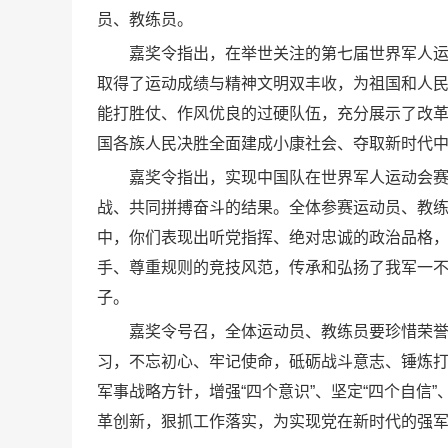
员、教练员。
嘉奖令指出，在举世关注的第七届世界军人
取得了运动成绩与精神文明双丰收，为祖国和人
能打胜仗、作风优良的过硬队伍，充分展示了改
国各族人民决胜全面建成小康社会、夺取新时代
嘉奖令指出，实现中国队在世界军人运动会
战、共同拼搏奋斗的结果。全体参赛运动员、教练
中，你们表现出听党指挥、绝对忠诚的政治品格
手、尊重规则的竞技风范，传承和弘扬了我军一
子。
嘉奖令号召，全体运动员、教练员要珍惜荣
习，不忘初心、牢记使命，砥砺战斗意志、锤炼
军事战略方针，增强“四个意识”、坚定“四个自信
革创新，狠抓工作落实，为实现党在新时代的强