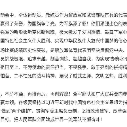
运动会中，全体运动员、教练员作为解放军和武警部队官兵的代
民赢得了荣誉，为国旗争了光，为军旗添了彩！你们顽强出色的
革强军的新形象新变化新风貌，极大激发了爱国热情、鼓舞了军
中国特色社会主义伟大胜利、实现中华民族伟大复兴中国梦的信
赛场比赛成绩历史性突破，是解放军体育代表团坚决贯彻党中央
员挑战极限、追求卓越，刻苦训练、超越自我，为实现“办赛水
，祖国至上、不辱使命的责任担当，不畏强手、敢于亮剑的拼搏
不怕苦、二不怕死的战斗精神，展现了威武之师、文明之师、胜
誉，不骄不躁，再接再厉，再创辉煌！全军部队和广大官兵要向
打赢本领。各级要坚持以习近平新时代中国特色社会主义思想为
”、做到“两个维护”，贯彻军委主席负责制，坚持政治建军、改
军目标、把人民军队全面建成世界一流军队不懈奋斗！