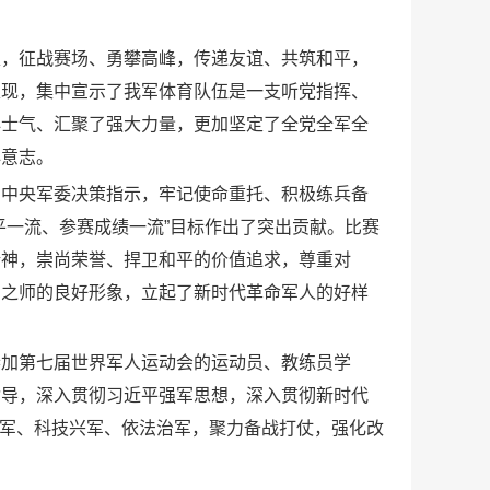
表，征战赛场、勇攀高峰，传递友谊、共筑和平，
表现，集中宣示了我军体育队伍是一支听党指挥、
心士气、汇聚了强大力量，更加坚定了全党全军全
心意志。
、中央军委决策指示，牢记使命重托、积极练兵备
平一流、参赛成绩一流”目标作出了突出贡献。比赛
精神，崇尚荣誉、捍卫和平的价值追求，尊重对
利之师的良好形象，立起了新时代革命军人的好样
参加第七届世界军人运动会的运动员、教练员学
指导，深入贯彻习近平强军思想，深入贯彻新时代
革强军、科技兴军、依法治军，聚力备战打仗，强化改