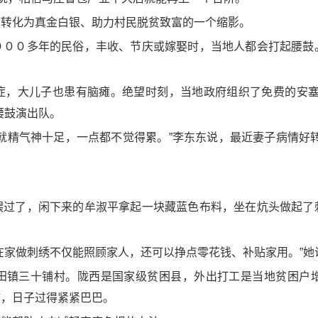
速转化为真金白银、助力村民脱贫致富的一个缩影。
０００多年的民俗，丰收、节庆或嫁娶时，当地人都会打起腰鼓
症，大儿子也患有脑瘫。绝望时刻，当地政府组织了免费的安塞
腰鼓演出队。
就精气神十足，一点都不觉得累。”李东东说，最近妻子病情好
喂过了，闲下来的牟淑平拿起一块藏蓝色布料，坐在炕头做起了
在家做刺绣不仅能照顾家人，还可以挣点零花钱、补贴家用。”她
田镇三十铺村。陇西是国家级贫困县，外出打工是当地贫困户
孩，日子过得紧紧巴巴。