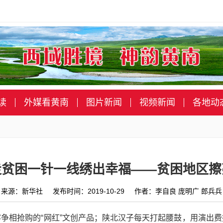
读
外媒看黄南
图片新闻
视频新闻
各地动
走贫困一针一线绣出幸福——贫困地区擦
来源：新华社 发布时间：2019-10-29 作者：李自良 庞明广 郎兵兵
争相抢购的“网红”文创产品；陕北汉子每天打起腰鼓，用演出