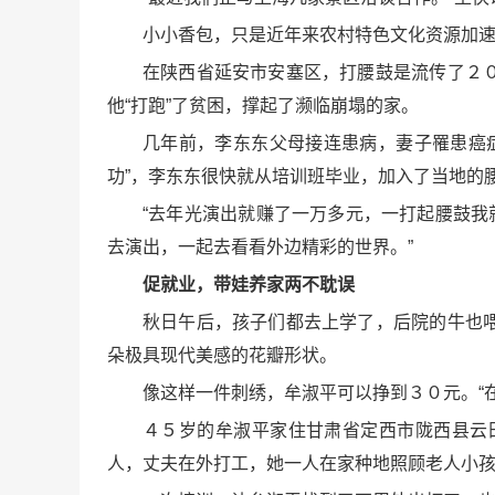
小小香包，只是近年来农村特色文化资源加
在陕西省延安市安塞区，打腰鼓是流传了２
他“打跑”了贫困，撑起了濒临崩塌的家。
几年前，李东东父母接连患病，妻子罹患癌
功”，李东东很快就从培训班毕业，加入了当地的
“去年光演出就赚了一万多元，一打起腰鼓我
去演出，一起去看看外边精彩的世界。”
促就业，带娃养家两不耽误
秋日午后，孩子们都去上学了，后院的牛也
朵极具现代美感的花瓣形状。
像这样一件刺绣，牟淑平可以挣到３０元。“
４５岁的牟淑平家住甘肃省定西市陇西县云
人，丈夫在外打工，她一人在家种地照顾老人小