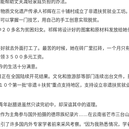
也能帮助丈夫减轻家庭负担的办法。
物质文化遗产传承人祁辉在三十铺村成立了非遗扶贫就业工坊。
女可以掌握一门技艺，用自己的手工创意实现脱贫。
中２０多名为贫困妇女。祁辉将设计好的图案和原材料发放给她
好就去外面打工了。最苦的时候，她在砖厂里扛砖，一个月只有
能领３５００多元工资。
如今的生活十分满意。
目正在全国陆续开花结果。文化和旅游部等部门连续出台文件，
１０个第一批“非遗＋扶贫”重点支持地区，支持设立非遗扶贫就
族青年赵腊退虽然只读完初中，却深谙其中的道理。
作为主角参与国外拍摄的德昂族纪录片……在云南省芒市三台山
引了许多国内外专家学者前来采风考察。“因为我熟悉情况，学