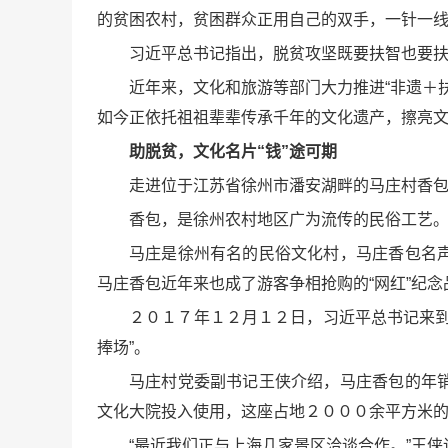
的贫困农村，贫困群众正用自己的双手，一针一线
习近平总书记指出，脱贫攻坚既要扶智也要
近年来，文化和旅游等部门大力推进“非遗＋扶
如今正依托祖祖辈辈传承千年的文化遗产，擦亮文
助脱贫，文化名片“钱”途可期
走进位于江苏省徐州市潘安湖畔的马庄村香
香包，是徐州农村地区广为流传的民俗工艺
马庄是徐州有名的民俗文化村，马庄香包名
马庄香包近年来也成了游客争相抢购的“网红”纪念
２０１７年１２月１２日，习近平总书记来
捧场”。
马庄村党委副书记王侠介绍，马庄香包的年
文化大院投入使用，这座占地２０００余平方米
“最近我们正与上海几家景区洽谈合作。”王