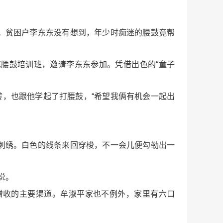
。贫困户李东东没有想到，年少时痴迷的腰鼓竟帮
腰鼓培训班，邀请李东东参加。凭借出色的“童子
转，也跟他学起了打腰鼓，“希望我俩有机会一起出
刺绣。白色的线条来回穿梭，不一会儿便勾勒出一
说。
增收的主要渠道。牟淑平家也不例外，家里有六口