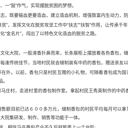
、一“鼓”作气，实现摆脱贫困的梦想。
扶志，既要输血更要造血，建立造血机制，增强致富内生动力，
贫”，发挥文化在脱贫攻坚工作中“扶志”“扶智”作用，让传承
化“金名片”，闯出了以特色文化造血的脱贫之路。
包文化大院，一股清香扑鼻而来，长条展柜上摆放着各色香包，
。每逢传统佳节，当地村民就会缝制装有中药的香包，赠送亲友
声在外。以前，香包只是村民互赠的小礼物，可随着香包成为国
品。
到马庄村，走进村里的香包制作室。拿起村民王秀英制作的中药香
销售额目前已达６００多万元，缝制香包的村民平均每月可以拿
的大院集研发、制作、销售等功能于一体。
侠说，相信马庄香包产业不久后就能再上一个台阶。