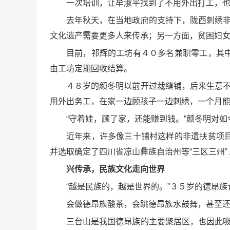
一次培训，让牟淑平找到了不用外出打工，
去年秋天，在当地政府的支持下，陇西刺绣非
文化遗产需要更多人来传承；另一方面，贫困妇
目前，祁辉的工坊有４０多名兼职零工，其
由工坊定期回收结算。
４８岁的颜冬明以前开过裁缝铺，后来生意不
用外出务工，在家一边顾孩子一边刺绣，一个月
“守着娃，顾了家，还能赚到钱。”颜冬明对
近年来，许多像三十铺村这样的非遗扶贫项
并选取确定了四川省凉山彝族自治州等“三区三州”
兴传承，民族文化走向世界
“越是民族的，越是世界的。”３５岁的德昂
会做德昂族酸茶，会跳德昂族水鼓舞，甚至还
三台山是我国德昂族的主要聚居区，也因此吸