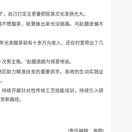
持下，自己打定主意要把民族文化发扬光大。
喝不惯酸茶，就算做出来也没销路。可赵腊退偏不
一年光卖酸茶就有十多万元收入，还在村里带出了几
一次男主角。”赵腊退颇为得意地说。
地区助力精准扶贫的重要抓手。各地的生动实践证
赢。
，持续开展针对性传统工艺技能培训，持续引入研
扶贫新路径。
[责任编辑：海燕]