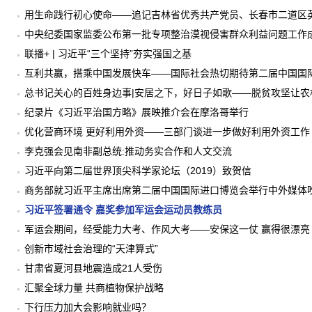
用生命践行初心使命——追记吉林省优秀共产党员、长春市二道区
中央纪委国家监委公布第一批专项整治漠视侵害群众利益问题工作
联播+ | 习近平“三个坚持”夯实强国之基
互利共赢，搭乘中国发展快车——国际社会热切期待第二届中国国
总书记关心的百姓身边事|安居之下，好日子如歌——脱贫攻坚让
纪录片《习近平治国方略》展映推介会在摩洛哥举行
优化营商环境 更好利用外资——三部门谈进一步做好利用外资工作
李克强会见南非副总统:推动务实合作和人文交流
习近平向第二届世界顶尖科学家论坛（2019）致贺信
商务部就习近平主席出席第二届中国国际进口博览会举行中外媒体
习近平签署通令 嘉奖参加军运会运动员教练员
军运会期间，经受能力大考、作风大考——安保这一仗 赢得很漂亮
创新市域社会治理的“天津算式”
甘肃省夏河县地震造成21人受伤
汇聚全球力量 共商植物保护战略
下行压力加大会影响就业吗？