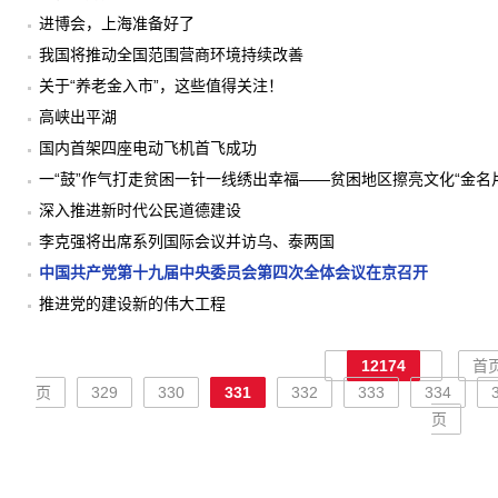
进博会，上海准备好了
我国将推动全国范围营商环境持续改善
关于“养老金入市”，这些值得关注！
高峡出平湖
国内首架四座电动飞机首飞成功
一“鼓”作气打走贫困一针一线绣出幸福——贫困地区擦亮文化“金名
深入推进新时代公民道德建设
李克强将出席系列国际会议并访乌、泰两国
中国共产党第十九届中央委员会第四次全体会议在京召开
推进党的建设新的伟大工程
12174
首
页
329
330
331
332
333
334
页