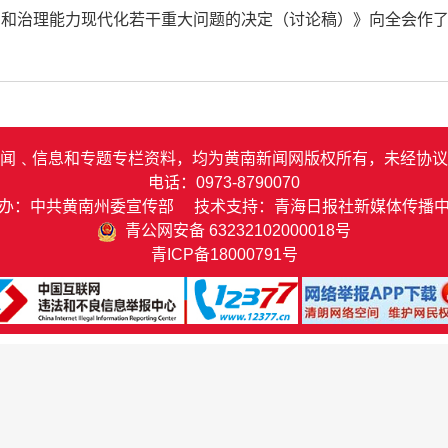
系和治理能力现代化若干重大问题的决定（讨论稿）》向全会作
闻﹑信息和专题专栏资料，均为黄南新闻网版权所有，未经协议
电话：0973-8790070
办：中共黄南州委宣传部 技术支持：青海日报社新媒体传播
青公网安备 63232102000018号
青ICP备18000791号