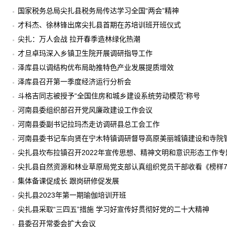
国家税务总局尖扎县税务局传达学习全国“两会”精神
才科杰、徐林锋出席尖扎县首期在苏培训班开班仪式
尖扎：万人会战 拉开春季造林绿化热潮
才旦卓玛深入乡镇卫生院开展调研指导工作
泽库县以调结构优布局助推特色产业发展提质增效
泽库县召开第一季度经济运行分析会
斗格吉同志被授予“全国住房和城乡建设系统劳动模范”称号
河南县委组织部召开党风廉政建设工作会议
河南县委副书记拉玛杰走访调研县总工会工作
河南县委书记车向贤在宁木特镇调研督导高原美丽城镇建设和寺院
尖扎县坎布拉镇召开2022年宣传思想、精神文明和意识形态工作专
尖扎县自然资源和林业草原局党支部认真组织党员干部收看《榜样
集体备课促成长 跟岗研修促发展
尖扎县2023年第一期瑜伽培训开班
尖扎县采取“三四五”措施 学习好宣传好贯彻好党的二十大精神
县委召开常委会扩大会议