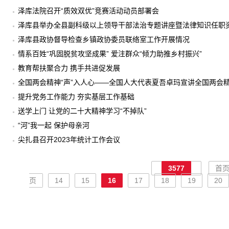
泽库法院召开“质效双优”竞赛活动动员部署会
泽库县举办全县副科级以上领导干部法治专题讲座暨法律知识任职
泽库县政协督导检查乡镇政协委员联络室工作开展情况
情系百姓“巩固脱贫攻坚成果” 爱注群众“倾力助推乡村振兴”
教育帮扶聚合力 携手共进促发展
全国两会精神“声”入人心——全国人大代表夏吾卓玛宣讲全国两会
提升党务工作能力 夯实基层工作基础
送学上门 让党的二十大精神学习“不掉队”
“河”我一起 保护母亲河
尖扎县召开2023年统计工作会议
3577
首
页
14
15
16
17
18
19
20