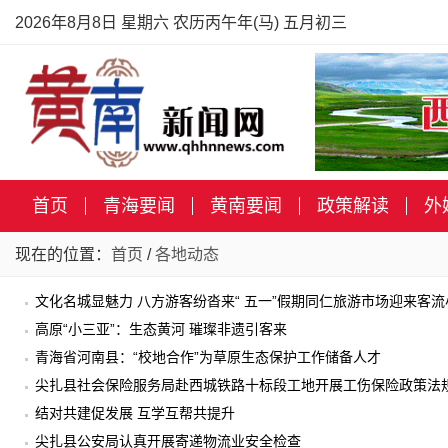
2026年8月8日 星期六 农历丙午年(马) 五月初三
首页
青海要闻
黄南要闻
政策解读
外
现在的位置：
首页
/
各地动态
文化名城显魅力 八方游客纷沓来“ 五一”假期同仁旅游市场迎来客
高原“小三亚”：生态黄河 璀璨非遗引客来
青海省河南县：“校地合作”为草原生态保护工作储备人才
尖扎县社会保险服务局赴西城铁路十标段工地开展工伤保险政策法
结对共建促发展 互学互帮共提升
尖扎县公安局认真开展寄递物流业安全检查