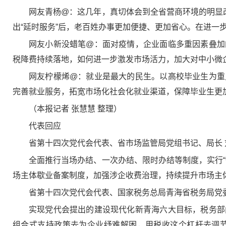
网友青杨@：这几年，真切体会到全省营商环境的明显
出“延时服务”后，老百姓办事更加便捷、更加省心。在进一
网友小新没蜡笔@：面对疫情，企业面临多重因素叠加
税降费持续落地，如何进一步激发市场活力，加大对中小微
网友柠檬烯@：就业是最大的民生。以高校毕业生为重
完善就业服务，拓宽市场化社会化就业渠道，保障毕业生更
（本报记者 张慧慧 整理）
代表回应
省第十四次党代会代表、省市场监管局党组书记、局长 
全面推行当场办结、一次办结、限时办结等制度，实行
场主体歇业备案制度，加强涉企收费治理，持续提升市场主
省第十四次党代会代表、国家税务总局青海省税务局党
实现党代会提出的建设现代化新青海六大目标，税务部
组合式支持政策去为企业纾难解困，用税收这个杠杆去调