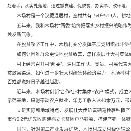
处着手，从实处落地，通过抓党建、促脱贫、办实事、改环境，
木场村是一个汉藏混居村，全村共有154户519人，耕地
五年来，我和木场村“两委”始终把落实乡村振兴战略
焕发新气象。
在脱贫攻坚工作中，木场村充分发挥基层党组织战斗堡
如何让困难群众更快地脱贫致富，怎样发展壮大村集体经
村上经常召开村“两委”、驻村工作队、党员、村民代
贫致富渠道、如何进一步壮大村级集体经济实力，木场村村
百姓都说好日子越过越甜。
近年来，木场村创新“合作社+村集体+农户”模式，成
示范基地，辐射带动农户就业，年务工收入达40余万元，带
立足实际和地域特点，发展壮大传统富硒马铃薯种植产
市价0.2元优先收购建档立卡贫困户马铃薯，搭建产销一体
同时，针对第三产业发展优势，木场村成立村级运输公