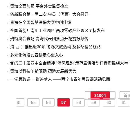
青海全面加强 平台外卖监督检查
省新联会第一届二次 会员（代表）大会召开
青海在全国智慧医保大赛中创佳绩
全国首创！南川工业园区 两项零碳产业园区团标发布
残特奥会赛场 青海代表团多点开花捷报频传
海 西 ：推出近30项 冬春文旅活动 及多条精品线路
多元化沉浸式宣讲走心更入心
党的二十届四中全会精神 “清风理韵”示范宣讲活动在青海民族大学
青海以科技创新驱动 塑造发展新优势
一堂思政课 一群追梦人 ——西宁市青年思政课活动见闻
31004
首
页
55
56
57
58
59
60
61