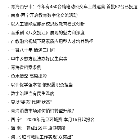
青海西宁市：今年有450台纯电动公交车上线运营 首批52台已投运
南京·西宁开启教育数字化交流活动
以人工智能赋能高校思政教育模式创新
音乐剧《八女投江》展现的魅力和深度
产教融合视域下高素质应用型人才培养路径
一舞八十年 情满三川间
申中乡想方设法办好民生实事
青海省档案条例
鱼水情深 高原出彩
以训促学强本领 依规履职勇担当
数字治理当有民生温度
莫以“姿态”代替“状态”
青海消费市场如何悄悄转型升级？
西 宁： 2026年元旦环城赛 本月15日起报名
海 南： 建成159座 旅游厕所
海 北 临时救助工作实现“双突出”