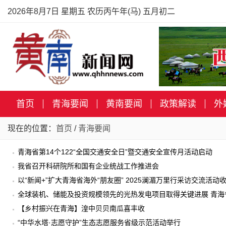
2026年8月7日 星期五 农历丙午年(马) 五月初二
首页
青海要闻
黄南要闻
政策解读
外
现在的位置：
首页
/
青海要闻
青海省第14个122“全国交通安全日”暨交通安全宣传月活动启动
我省召开科研院所和国有企业统战工作推进会
以“新闻+”扩大青海省海外“朋友圈” 2025澜湄万里行采访交流活动
全球装机、储能及投资规模领先的光热发电项目取得关键进展 青海
目 可行性研究报告评审会在北京召开
【乡村振兴在青海】湟中贝贝南瓜喜丰收
“中华水塔·志愿守护”生态志愿服务省级示范活动举行