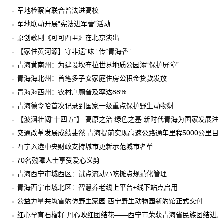
军地检察官联合普法进高校
军地联动开展“宪法进军营”活动
原创歌剧《可可西里》在北京演出
【家住黄河源】守非遗“味” 传“青海香”
青海黄南州：为建设坎布拉世界地质公园添“保护屏障”
青海海北州：首笔多子女家庭住房公积金贷款发放
青海海西州：农村户厕普及率达88%
青海德令哈首次记录到国家一级重点保护野生动物豺
【波澜壮阔“十四五”】 高原之治 绿色之基 新时代青海为国家发展
交通改革发展成绩斐然 青海提前实现高速公路通车里程5000公里
西宁入选中央财政支持城市更新示范城市名单
70名残障人士享受爱心义剪
青海西宁市城西区：试点流动小吃摊点规范化管理
青海西宁市城北区：智慧养老线上平台+线下站点启用
公益力量共筑雪豹仿野生家园 西宁野生动物园新豹馆正式交付
红心孕育石榴籽 丹心映红团结花——西宁市荣获青海省民族团结进