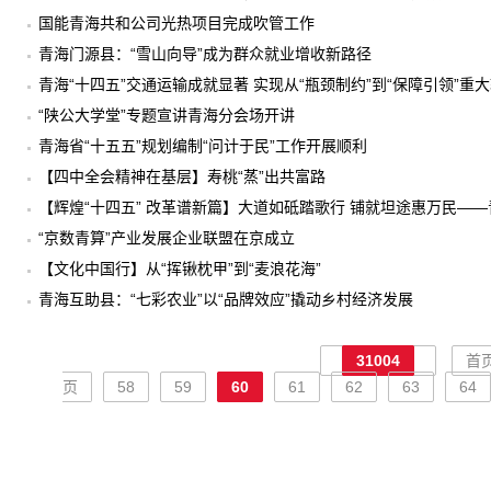
国能青海共和公司光热项目完成吹管工作
青海门源县：“雪山向导”成为群众就业增收新路径
青海“十四五”交通运输成就显著 实现从“瓶颈制约”到“保障引领”重
“陕公大学堂”专题宣讲青海分会场开讲
青海省“十五五”规划编制“问计于民”工作开展顺利
【四中全会精神在基层】寿桃“蒸”出共富路
【辉煌“十四五” 改革谱新篇】大道如砥踏歌行 铺就坦途惠万民——
“京数青算”产业发展企业联盟在京成立
【文化中国行】从“挥锹枕甲”到“麦浪花海”
青海互助县：“七彩农业”以“品牌效应”撬动乡村经济发展
31004
首
页
58
59
60
61
62
63
64