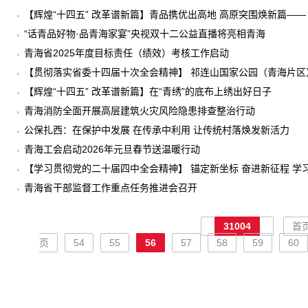
【辉煌“十四五” 改革谱新篇】青品携优出高地 高原突围焕新篇——
“话青品好物·品青海家宴”央视双十二公益直播将亮相青海
青海省2025年度目标责任（绩效）考核工作启动
【贯彻落实省委十四届十次全会精神】 祁连山国家公园（青海片
【辉煌“十四五” 改革谱新篇】在“青绣”的底布上绣出好日子
青海消防全面开展高层建筑火灾风险隐患排查整治行动
公保扎西：在保护中发展 在传承中利用 让传统村落焕发新活力
青海工会启动2026年元旦春节送温暖行动
【学习贯彻党的二十届四中全会精神】 锚定新坐标 奋进新征程 
团开展宣讲活动
青海省干部监督工作重点任务推进会召开
31004
首
页
54
55
56
57
58
59
60