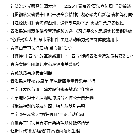
让法治之光照亮江源大地——2025年青海省“宪法宣传周”活动综述
【贯彻落实省委十四届十次全会精神】凝心聚力启新程 奋楫笃行向
十四届十次全会精神
【江源快讯】青海海西州：送译制电影下乡 惠及千余户农牧民
青海果洛州藏传佛教管理经验入选 《习近平文化思想实践案例选编（
“心系残疾人 社保卡常相伴”主题活动助力残障群体便捷用卡
青海西宁市试点启动“爱心餐”活动
【辉煌“十四五” 改革谱新篇】 “十四五”期间青海省运动员共获得17
青海省提升困境儿童心理健康关爱服务
青藏铁路再添安全利器
青海民大建校76周年 萨克斯四重奏音乐会举行
西宁开发区与厦门建发股份签署战略合作协议
西宁地区第十四届羽毛球混合团体公开赛开赛
《我最特别的朋友》西宁特别放映引共鸣
西宁野生动物园“疯狂假日”主题活动启动
首批再生铝锭自吉尔吉斯斯坦顺利抵达西宁
让新时代“枫桥经验”在高墙内落地生根