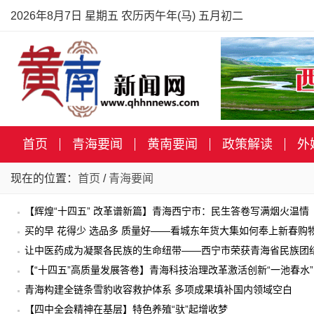
2026年8月7日 星期五 农历丙午年(马) 五月初二
首页
青海要闻
黄南要闻
政策解读
外
现在的位置：
首页
/
青海要闻
【辉煌“十四五” 改革谱新篇】青海西宁市：民生答卷写满烟火温情
买的早 花得少 选品多 质量好——看城东年货大集如何奉上新春购
让中医药成为凝聚各民族的生命纽带——西宁市荣获青海省民族团
【“十四五”高质量发展答卷】青海科技治理改革激活创新“一池春水”
青海构建全链条雪豹收容救护体系 多项成果填补国内领域空白
【四中全会精神在基层】特色养殖“驮”起增收梦