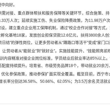
稳中向好。
供需对接、重点群体帮扶和服务保障等关键环节，综合施策、持续
.33万人次；延续实施工伤、失业保险降费政策，为11.98万户次
地”建设，建立重点企业用工保障机制，通过“校企合作对接”等方
孵化基地18家，发放创业担保贷款12.6亿元，扶持3800余人
资日结”的弹性岗位，让更多劳动者从“蹲路口等活干”变成“家门口
系，让劳动者从“能就业”到“就好业”。实施技能提升、“技能照亮
培训内容精准对接企业岗位标准，学员结业后就业率达85%以上。
匹配度持续提升。培育省、市级劳务品牌18个，带动就业20余
、优化参保政策，推动参保扩面实现全覆盖。截至目前，西宁市
人，增长率分别达36.58%、50.66%、62.05%；为3.5万余