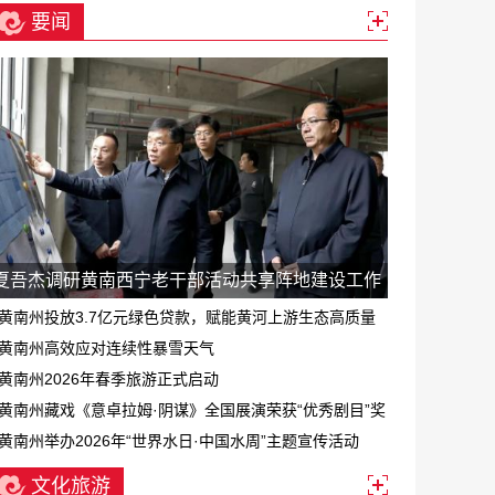
要闻
夏吾杰调研黄南西宁老干部活动共享阵地建设工作
黄南州投放3.7亿元绿色贷款，赋能黄河上游生态高质量
发展
黄南州高效应对连续性暴雪天气
黄南州2026年春季旅游正式启动
黄南州藏戏《意卓拉姆·阴谋》全国展演荣获“优秀剧目”奖
黄南州举办2026年“世界水日·中国水周”主题宣传活动
文化旅游