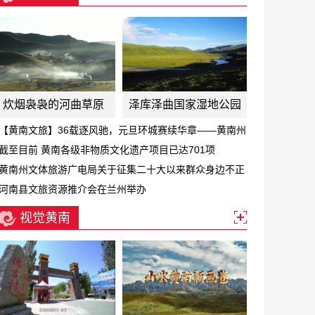
炊烟袅袅的河曲草原
泽库泽曲国家湿地公园
【黄南文旅】36载逐风驰，元旦环城赛续华章——黄南州
第三十六届元旦环城赛激情开跑
截至目前 黄南各级非物质文化遗产项目已达701项
黄南州文体旅游广电局关于征集二十大以来群众身边不正
之风和腐败问题线索的公告
河南县文旅资源推介会在兰州举办
视觉黄南