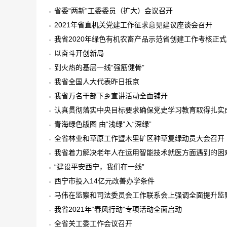
省委“两新”工委委员（扩大）会议召开
2021年省直机关党建工作征求意见建议座谈会召开
我省2020年绿色有机农畜产品示范省创建工作考核正
以奋斗开创新局
到火热的基层一线“强筋健骨”
我省全国人大代表昨日抵京
我省万名干部下乡宣讲活动全面铺开
认真贯彻落实中央目标要求确保党史学习教育取得扎实
青海绿色版图 由“浅绿”入“深绿”
全省林业和草原工作暨木里矿区种草复绿动员大会召开
我省着力解决老年人在运用智能技术就医方面遇到的困
“建设平安西宁，我们在一线”
西宁市投入14亿元改善办学条件
马伟在监察和司法委员会工作联系会上强调全面提升监
代化
我省2021年“春风行动”专项活动全面启动
全省关工委工作会议召开