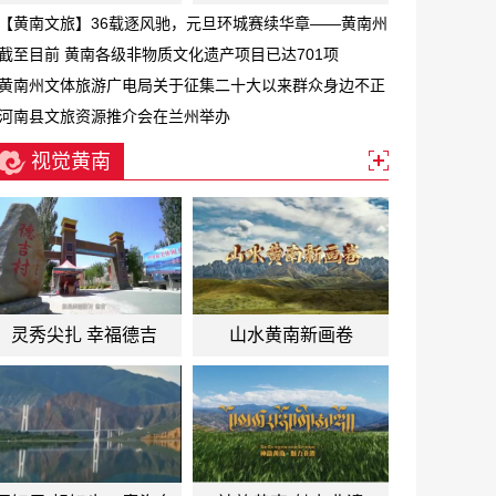
【黄南文旅】36载逐风驰，元旦环城赛续华章——黄南州
第三十六届元旦环城赛激情开跑
截至目前 黄南各级非物质文化遗产项目已达701项
黄南州文体旅游广电局关于征集二十大以来群众身边不正
之风和腐败问题线索的公告
河南县文旅资源推介会在兰州举办
视觉黄南
灵秀尖扎 幸福德吉
山水黄南新画卷