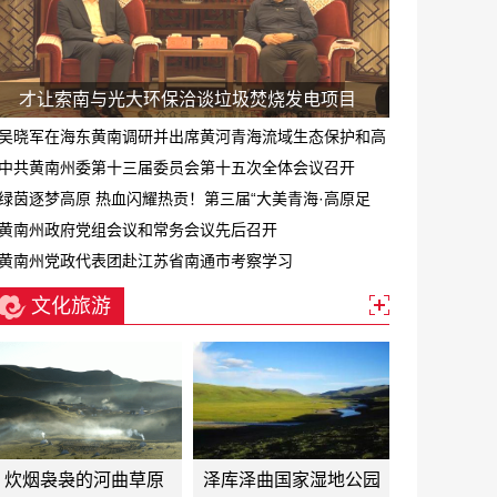
才让索南与光大环保洽谈垃圾焚烧发电项目
吴晓军在海东黄南调研并出席黄河青海流域生态保护和高
质量发展专题会
中共黄南州委第十三届委员会第十五次全体会议召开
绿茵逐梦高原 热血闪耀热贡！第三届“大美青海·高原足
球”超级联赛黄南赛区正式启幕
黄南州政府党组会议和常务会议先后召开
黄南州党政代表团赴江苏省南通市考察学习
文化旅游
炊烟袅袅的河曲草原
泽库泽曲国家湿地公园