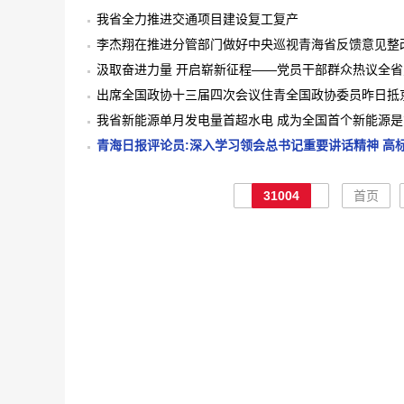
我省全力推进交通项目建设复工复产
李杰翔在推进分管部门做好中央巡视青海省反馈意见整改
抓好巡视反馈问题整改落实
汲取奋进力量 开启崭新征程——党员干部群众热议全
出席全国政协十三届四次会议住青全国政协委员昨日抵
我省新能源单月发电量首超水电 成为全国首个新能源
青海日报评论员:深入学习领会总书记重要讲话精神 高
史学习教育动员会精神
31004
首页