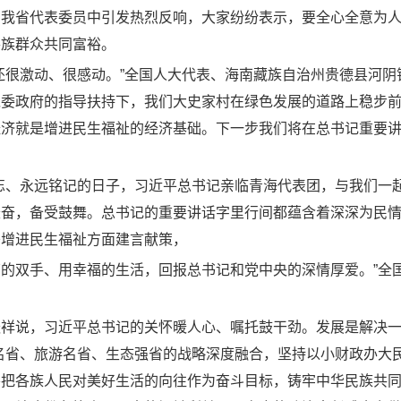
在我省代表委员中引发热烈反响，大家纷纷表示，要全心全意为
各族群众共同富裕。
还很激动、很感动。”全国人大代表、海南藏族自治州贵德县河阴
党委政府的指导扶持下，我们大史家村在绿色发展的道路上稳步
经济就是增进民生福祉的经济基础。下一步我们将在总书记重要
忘、永远铭记的日子，习近平总书记亲临青海代表团，与我们一
振奋，备受鼓舞。总书记的重要讲话字里行间都蕴含着深深为民
移增进民生福祉方面建言献策，
的双手、用幸福的生活，回报总书记和党中央的深情厚爱。”全
祥说，习近平总书记的关怀暖人心、嘱托鼓干劲。发展是解决一
名省、旅游名省、生态强省的战略深度融合，坚持以小财政办大
要把各族人民对美好生活的向往作为奋斗目标，铸牢中华民族共