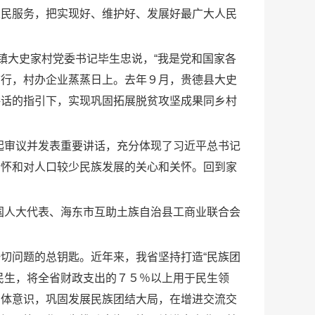
人民服务，把实现好、维护好、发展好最广大人民
镇大史家村党委书记毕生忠说，“我是党和国家各
前行，村办企业蒸蒸日上。去年９月，贵德县大史
讲话的指引下，实现巩固拓展脱贫攻坚成果同乡村
起审议并发表重要讲话，充分体现了习近平总书记
情怀和对人口较少民族发展的关心和关怀。回到家
国人大代表、海东市互助土族自治县工商业联合会
切问题的总钥匙。近年来，我省坚持打造“民族团
民生，将全省财政支出的７５％以上用于民生领
同体意识，巩固发展民族团结大局，在增进交流交