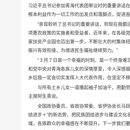
习近平总书记参加青海代表团审议时的重要讲话
根本利益作为一切工作的出发点和落脚点，促进
“亲耳聆听了总书记的重要讲话，到现在我都
项惠农政策的实施者和受益者，近年来，在各级
家扶贫产业园也迈出第一步，不断壮大的村集体
振兴有效衔接，为增进民生福祉继续努力。”
“３月７日是一个幸福的时刻，是一个终身难
和党中央对青海各族儿女的深情厚爱，令人深感
乡后我一定会切实发挥人大代表作用，在坚定不
与所有土乡儿女一道撸起袖子加油干，用勤劳
主席阿生青说。
全国政协委员、省政协常委、省伊协会长马跃
结进步＋”的新态势，把民族团结进步与建设文化
域，各族群众的幸福感在不断提升。下一步我们