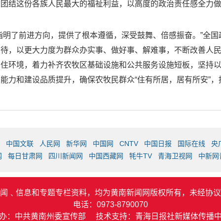
定团结这份各族人民最大的福祉利益，以高度的政治责任感全力
指明了前进方向，提供了根本遵循，深受鼓舞、倍感振奋。”全
期待，以更大力度为群众办实事、做好事、解难事，不断改善人
居住环境，着力补齐农牧区基础设施和公共服务设施短板，坚持
能力和建设品质提升，确保农牧民群众“住有所居，居有所安”
中国文联
人民网
新华网
中国网
CNTV
中国日报
国际在线
央
网
每日甘肃网
四川新闻网
中国西藏网
牦牛TV
青海卫视网
中新网
闻﹑信息和专题专栏资料，均为黄南新闻网版权所有，未经协议
电话：0973-8790070
办：中共黄南州委宣传部 技术支持：青海日报社新媒体传播