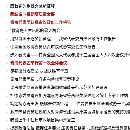
跟着党的步伐奔赴新征程
团结奋斗推动高质量发展
青海代表团认真审议政府工作报告
“教育是人生出彩的最大机会”
用担当实干逐梦新征程——我省代表委员热议政府工作报告
住青全国政协委员认真审议政协常委会工作报告
步入春天里——在青全国人大代表参加十三届全国人大四次会议开
青海代表团举行第一次全体会议
尽锐出战攻堡垒 决战决胜写华章
青海代表团精心准备完善代表议案建议
星占雄委员建议推进青海国家储能先行示范区加速建设
杜德志委员建议加强建设青海省等西部欠发达地区院士专家工作站
笃定初心再出发 砥砺奋进新征程——住青委员出席全国政协十三届
多杰热旦委员建议加大对青海省建设高原美丽城镇示范省的支持力
我省上千个住建市政项目集中开复工
提高政治站位 把握任务要求 压实责任链条 扎实做好巡视反馈意见