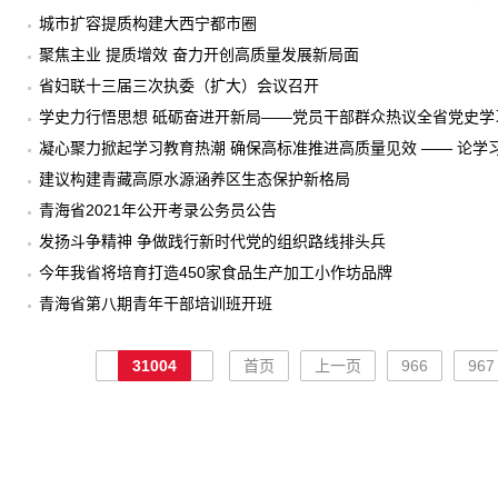
城市扩容提质构建大西宁都市圈
聚焦主业 提质增效 奋力开创高质量发展新局面
省妇联十三届三次执委（扩大）会议召开
学史力行悟思想 砥砺奋进开新局——党员干部群众热议全省党史学
凝心聚力掀起学习教育热潮 确保高标准推进高质量见效 —— 论
建议构建青藏高原水源涵养区生态保护新格局
青海省2021年公开考录公务员公告
发扬斗争精神 争做践行新时代党的组织路线排头兵
今年我省将培育打造450家食品生产加工小作坊品牌
青海省第八期青年干部培训班开班
31004
首页
上一页
966
967