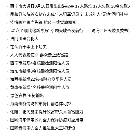
西宁市大通县8月18日发生山洪灾害 17人遇难 17人失联 20名失
民和县法院首次封存未成年人犯罪记录 让未成年人“无痕”回归社会
疫情防控勇当先锋 抗疫一线党旗飘扬
以“六个现代化新青海” 引领天峻奋发前行——访海西州天峻县委书
浩门川里变化大
在认真干事上下功夫
人大代表履使命 群众走上致富路
西宁市发现4名核酸检测阳性人员
海东市新增8名核酸检测阳性人员
海西州新增22名核酸检测阳性人员
黄南州新增4名核酸检测阳性人员
绿色农牧 玉树输出
海南州疫情防控形势目前总体可控
化隆：靶向施策提升致富带头人领富能力
国网海东供电公司全力保障防疫可靠用电
国网青海电力全力推进重大工程建设