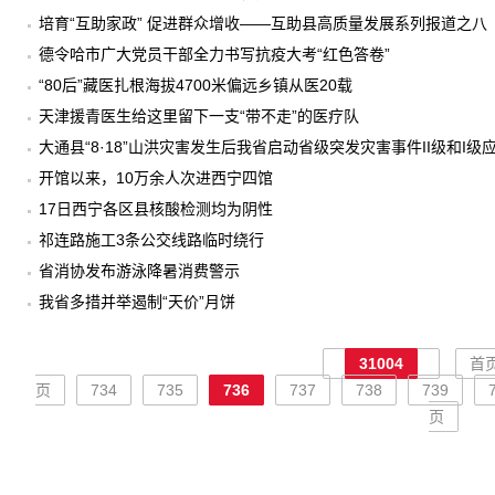
培育“互助家政” 促进群众增收——互助县高质量发展系列报道之八
德令哈市广大党员干部全力书写抗疫大考“红色答卷”
“80后”藏医扎根海拔4700米偏远乡镇从医20载
天津援青医生给这里留下一支“带不走”的医疗队
大通县“8·18”山洪灾害发生后我省启动省级突发灾害事件II级和I级
开馆以来，10万余人次进西宁四馆
17日西宁各区县核酸检测均为阴性
祁连路施工3条公交线路临时绕行
省消协发布游泳降暑消费警示
我省多措并举遏制“天价”月饼
31004
首
页
734
735
736
737
738
739
页