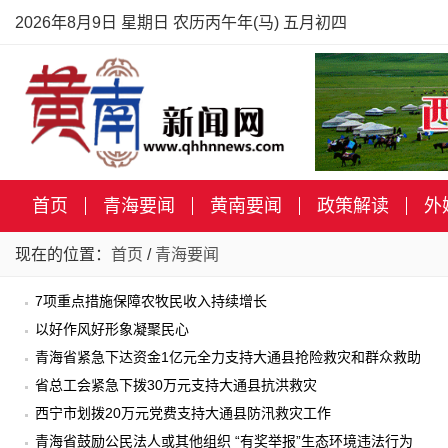
2026年8月9日 星期日 农历丙午年(马) 五月初四
首页
青海要闻
黄南要闻
政策解读
外
现在的位置：
首页
/
青海要闻
7项重点措施保障农牧民收入持续增长
以好作风好形象凝聚民心
青海省紧急下达资金1亿元全力支持大通县抢险救灾和群众救助
省总工会紧急下拨30万元支持大通县抗洪救灾
西宁市划拨20万元党费支持大通县防汛救灾工作
青海省鼓励公民法人或其他组织 “有奖举报”生态环境违法行为