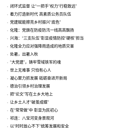
闭环式监督 让“一把手”权力“行稳致远”
着力打造新时代 高素质公务员队伍
党建赋能擦亮乡村振兴“底色”
化隆：党旗在防疫防汛一线高高飘扬
兴海：“三支队伍”彰显疫情防控“硬核”担当
化隆全力应对强降雨造成的地质灾害
处暑，出暑入秋
“大党建”，铸牢雪域铁军的魂
世上无难事 只怕有心人
凝心聚力抓发展 砥砺奋进开新局
德治引领乡村治理发展
把“论文”写在土乡大地上
让乡土人才“破茧成蝶”
在“常常做”中 彰显为民初心
祁连：八宝河变身景观河
以“时时放心不下”统筹发展和安全