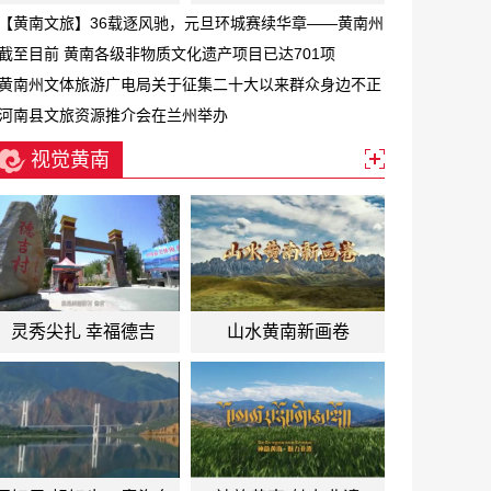
【黄南文旅】36载逐风驰，元旦环城赛续华章——黄南州
第三十六届元旦环城赛激情开跑
截至目前 黄南各级非物质文化遗产项目已达701项
黄南州文体旅游广电局关于征集二十大以来群众身边不正
之风和腐败问题线索的公告
河南县文旅资源推介会在兰州举办
视觉黄南
灵秀尖扎 幸福德吉
山水黄南新画卷