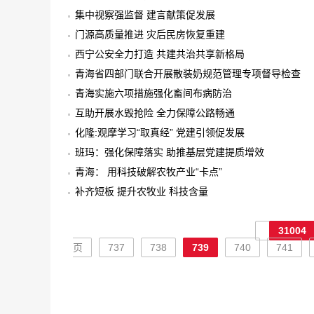
集中视察强监督 建言献策促发展
门源高质量推进 灾后民房恢复重建
西宁公安全力打造 共建共治共享新格局
青海省四部门联合开展散装奶规范管理专项督导检查
青海实施六项措施强化畜间布病防治
互助开展水毁抢险 全力保障公路畅通
化隆:观摩学习“取真经” 党建引领促发展
班玛：强化保障落实 助推基层党建提质增效
青海： 用科技破解农牧产业“卡点”
补齐短板 提升农牧业 科技含量
31004
页
737
738
739
740
741