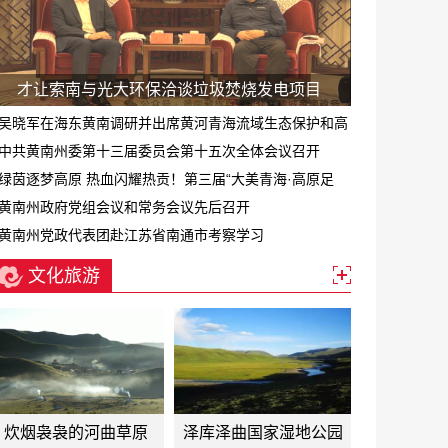
才让索南与光大环保洽谈垃圾焚烧发电项目
吴晓军在海东黄南调研并出席黄河青海流域生态保护和高
质量发展专题会
中共黄南州委第十三届委员会第十五次全体会议召开
绿茵逐梦高原 热血闪耀热贡！第三届“大美青海·高原足
球”超级联赛黄南赛区正式启幕
黄南州政府党组会议和常务会议先后召开
黄南州党政代表团赴江苏省南通市考察学习
文化旅游
炊烟袅袅的河曲草原
泽库泽曲国家湿地公园