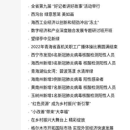
全省第九届 “好记者讲好故事”活动举行
西沟台 绿意葱茏 美如画
海西工业经济以创新和韧劲冲出“冻土”
数字经济和产业深度融合发展专题研讨班开班
望绿亭中见新绿
2022年青海省直机关职工广播体操比赛圆满结束
西宁市发现6名新冠肺炎病毒核酸检测阳性人员
海西州新增3名新冠肺炎病毒 核酸检测阳性人员
青海湖仙女湾：碧波荡漾 水清岸绿
海南州新增3例新冠肺炎病毒 阳性感染者
黄南州新增7名新冠肺炎病毒 核酸检测阳性人员
玉树州新增1名新冠肺炎病毒核酸检测阳性人员
“红色资源” 成为乡村振兴“新引擎”
“小改善”带来“大幸福”
在乡村振兴大舞台上 精彩绽放
格尔木市开拓国际市场 实现外贸经济快速发展