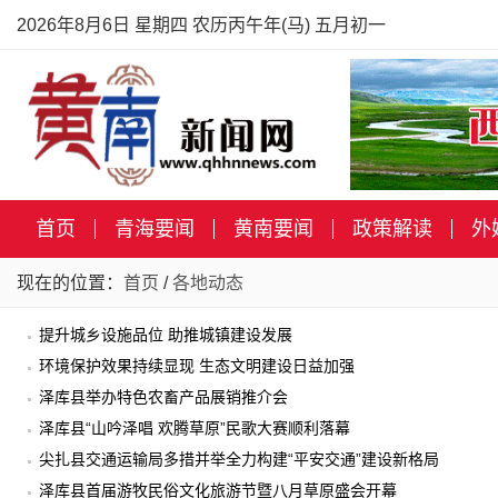
2026年8月6日 星期四 农历丙午年(马) 五月初一
首页
青海要闻
黄南要闻
政策解读
外
现在的位置：
首页
/
各地动态
提升城乡设施品位 助推城镇建设发展
环境保护效果持续显现 生态文明建设日益加强
泽库县举办特色农畜产品展销推介会
泽库县“山吟泽唱 欢腾草原”民歌大赛顺利落幕
尖扎县交通运输局多措并举全力构建“平安交通”建设新格局
泽库县首届游牧民俗文化旅游节暨八月草原盛会开幕