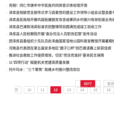
亮相！同仁市铸牢中华民族共同体意识体验馆开馆
泽库县残联党支部传达学习县委党的建设工作领导小组会议暨县委
泽库县民政局开展巩固拓展脱贫攻坚成果同乡村振兴有效衔接业务
泽库县巴滩牧场高标准农田整理项目圆满完成竣工验收工作
泽库县人民检察院开展“查办司法人员职务犯罪”宣传活动
团泽库县委组织少先队员赴泽曲国家湿地公园科普宣教馆开展暑期
河南县代表团在第五届安多地区“腊子口杯”则巴邀请赛上斩获佳绩
推进社会救助工作提质增效，切实“兜住兜准好”基本民生保障
以“四项行动” 赋能机关党建高质量发展
托叶玛乡：“三个聚焦” 助推乡村振兴整改到位
3577
首
页
10
11
12
13
14
15
16