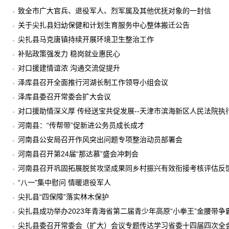
致全市广大官兵、退役军人、烈军属及其他优抚对象的一封信
关于尖扎县妇幼保健和计划生育服务中心整体搬迁公告
尖扎县马克唐镇持续开展环境卫生整治工作
补贴政策强发力 稳岗就业惠民心
对口援建情谊浓 沟通交流促提升
泽库县召开全面推行河湖长制工作领导小组会议
泽库县委召开常委会扩大会议
对口援助情深义厚 传经送宝共促发展--天津市滨海新区人民法院
程业务知识
河南县：“传帮带”促新进公务员成长成才
河南县公安局召开作风突出问题专项整治动员部署会
河南县召开第24届“那达慕”盛会冲刺会
河南县召开巩固拓展脱贫攻坚成果同乡村振兴有效衔接考核评估反
“八一”集中慰问 情暖退役军人
尖扎县“四保障”落实林木保护
尖扎县成功举办2023年青海省第二届青少年高原“小拳王”金腰带争
尖扎县委召开常委会（扩大）会议专题传达学习省委十四届四次全