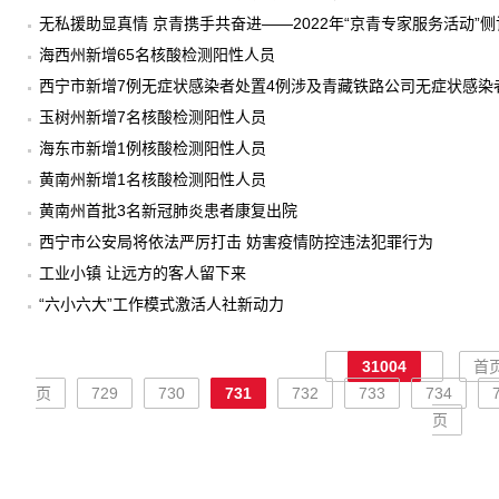
无私援助显真情 京青携手共奋进——2022年“京青专家服务活动”侧
海西州新增65名核酸检测阳性人员
西宁市新增7例无症状感染者处置4例涉及青藏铁路公司无症状感染
玉树州新增7名核酸检测阳性人员
海东市新增1例核酸检测阳性人员
黄南州新增1名核酸检测阳性人员
黄南州首批3名新冠肺炎患者康复出院
西宁市公安局将依法严厉打击 妨害疫情防控违法犯罪行为
工业小镇 让远方的客人留下来
“六小六大”工作模式激活人社新动力
31004
首
页
729
730
731
732
733
734
页