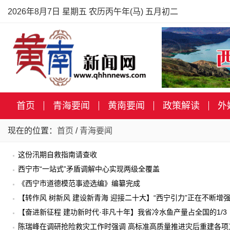
2026年8月7日 星期五 农历丙午年(马) 五月初二
首页
青海要闻
黄南要闻
政策解读
外
现在的位置：
首页
/
青海要闻
这份汛期自救指南请查收
西宁市“一站式”矛盾调解中心实现两级全覆盖
《西宁市道德模范事迹选编》编纂完成
【转作风 树新风 建设新青海 迎接二十大】“西宁引力”正在不断增
【奋进新征程 建功新时代·非凡十年】我省冷水鱼产量占全国的1/3
陈瑞峰在调研抢险救灾工作时强调 高标准高质量推进灾后重建各项