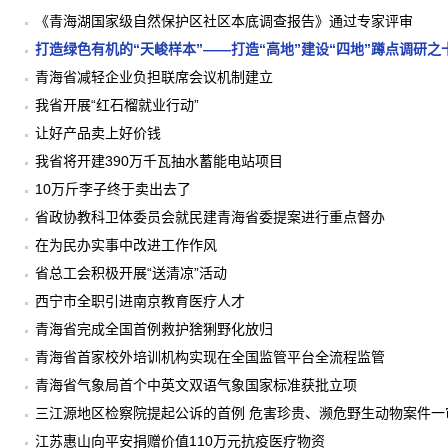
《青海湖国家级自然保护区社区本底调查报告》通过专家评审
打造绿色有机的“天峻样本”——打造“高地”建设“四地”蹲点调研之
青海省减轻企业负担联席会议机制建立
我省开展“红石榴就业行动”
让好产品卖上好价钱
我省将开建390万千瓦抽水蓄能电站项目
10万斤李子终于卖出去了
省政协教科卫体委员会就民建青海省委提案进行重点督办
在为民办实事中改进工作作风
省总工会积极开展“送清凉”活动
西宁市全职引进南京教育医疗人才
青海省完成全国首例救护猞猁野化放归
青海省首家校外培训机构实现在全国监管平台全流程监管
青海省气象局首个中英文双语气象国家标准获批立项
三江源地区检察院提起公诉的首例 危害珍贵、濒危野生动物案件一
江苏惠山向平安捐赠价值110万元抗疫医疗物资