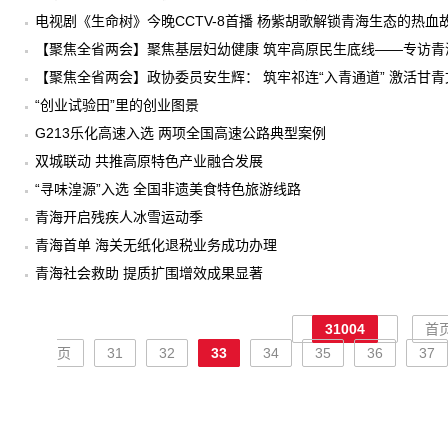
电视剧《生命树》今晚CCTV-8首播 杨紫胡歌解锁青海生态的热血
【聚焦全省两会】聚焦基层妇幼健康 筑牢高原民生底线——专访青
【聚焦全省两会】政协委员安生辉： 筑牢祁连“入青通道” 激活甘
“创业试验田”里的创业图景
G213乐化高速入选 两项全国高速公路典型案例
双城联动 共推高原特色产业融合发展
“寻味湟源”入选 全国非遗美食特色旅游线路
青海开启残疾人冰雪运动季
青海首单 海关无纸化退税业务成功办理
青海社会救助 提质扩围增效成果显著
31004
首
页
31
32
33
34
35
36
37