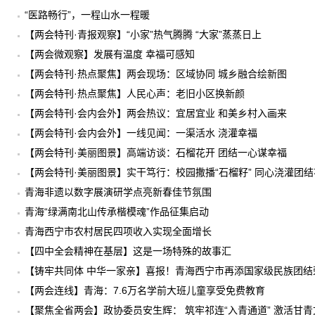
“医路畅行”，一程山水一程暖
【两会特刊·青报观察】“小家”热气腾腾 “大家”蒸蒸日上
【两会微观察】发展有温度 幸福可感知
【两会特刊·热点聚焦】两会现场：区域协同 城乡融合绘新图
【两会特刊·热点聚焦】人民心声：老旧小区换新颜
【两会特刊·会内会外】两会热议：宜居宜业 和美乡村入画来
【两会特刊·会内会外】一线见闻：一渠活水 浇灌幸福
【两会特刊·美丽图景】高端访谈：石榴花开 团结一心谋幸福
【两会特刊·美丽图景】实干笃行：校园撒播“石榴籽” 同心浇灌团结
青海非遗以数字展演研学点亮新春佳节氛围
青海“绿满南北山传承楷模魂”作品征集启动
青海西宁市农村居民四项收入实现全面增长
【四中全会精神在基层】这是一场特殊的故事汇
【铸牢共同体 中华一家亲】喜报！青海西宁市再添国家级民族团结
【两会连线】青海：7.6万名学前大班儿童享受免费教育
【聚焦全省两会】政协委员安生辉： 筑牢祁连“入青通道” 激活甘