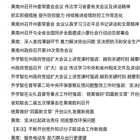
黄南州召开州委常委会会议 传达学习省委有关会议及讲话精神
抓实抓细措施 提升防控能力 持续推进疫情防控工作常态化
黄南州召开州委常委会 会议认真学习习近平总书记讲话和文章精神
黄南州召开与全省全国同步全面建成小康社会行动动员部署会
黄南：深入查找薄弱环节 着力解决突出问题 坚决把防汛和安全生
黄南州政府召开第39次常务会议
乔学智在州政府党组扩大会议上讲党课时强调：越到关键时刻 越要
写共产党人精彩华章
州政府党组召开（扩大）会议 传达学习中央和省州相关文件及讲话
乔学智在州政府党组扩大会议上讲党课时强调:越到关键时刻 越要
共产党人精彩华章
乔学智在督导第二轮中央环保督察反馈问题整改工作时强调：坚决
乔学智在尖扎县督导重点工作时强调： 统筹做好“四篇新文章” 开
省知联会二届五次理事会在黄南胜利召开
统筹做好“四篇新文章” 开创尖扎发展新局面
黄南：坚决扛起政治责任 彻底整改环保问题
【关注】不断开创党外知识分子联谊会工作新局面
黄南：服务电动车 助力群众出行更便捷