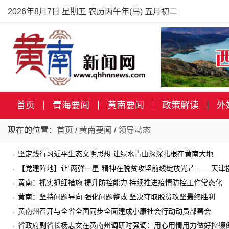
2026年8月7日 星期五 农历丙午年(马) 五月初二
首页
青海要闻
黄南要闻
政策解读
外
现在的位置：
首页
/
黄南要闻
/
领导动态
坚定践行习近平生态文明思想 让绿水青山深深扎根在黄南大地
【党建阵地】让“两弹一星”精神在脱贫攻坚前线绽放光芒 ——天
黄南：抓实抓细措施 提升防控能力 持续推进疫情防控工作常态化
黄南：坚持问题导向 强化问题整改 坚决夺取脱贫攻坚最终胜利
黄南州召开与全省全国同步全面建成小康社会行动动员部署会
省政府副省长杨志文在黄南州调研时强调：用心用情用力做好控辍