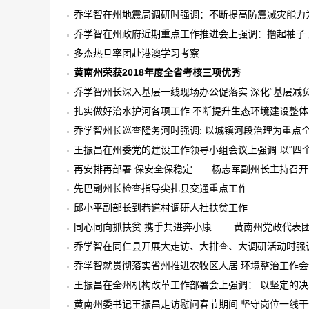
乔学智在州地震局调研时强调：不断提高防震减灾能力
乔学智在州政府近期重点工作推进会上强调：撸起袖子 
多杰热旦率团赴港澳学习考察
黄南州荣获2018年度全省考核三项优秀
乔学智州长深入基层一线现场办公促落实 深化“基层减负
扎实做好治水护河各项工作 不断提升生态环境建设整体
乔学智州长巡查隆务河时强调: 以城镇河段治理为重点
王振昌在州委党的建设工作领导小组会议上强调 以“四
战斗力
再安排再部署 保安全保稳定——杨志军副州长主持召
先巴副州长检查指导尖扎县交通重点工作
邱小平副部长到巷道村调研人社扶贫工作
同心同向抓扶贫 携手共进奔小康 ——黄南州党政代表
乔学智在同仁县开展大走访、大排查、大调研活动时强调
础
乔学智就贯彻落实省州推进农牧区人居 环境整治工作
王振昌在全州机构改革工作部署会上强调： 以坚定的决
革任务
黄南州委书记王振昌走访慰问春节期间 坚守岗位一线干