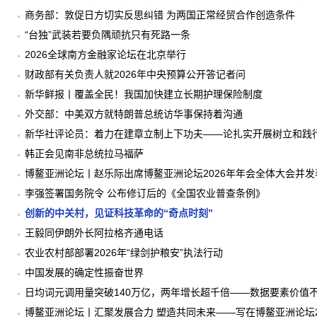
商务部：敦促日方切实反思纠错 为两国正常经贸合作创造条件
“台独”武装若要负隅顽抗只有死路一条
2026全球南方金融家论坛在北京举行
财政部有关负责人就2026年中央预算公开答记者问
新华鲜报丨覆盖全民！我国加快建立长期护理保险制度
外交部：中美双方就特朗普总统访华事保持着沟通
新华社评论员：着力在建章立制上下功夫——论扎实开展树立和践
韩正会见南非总统拉马福萨
博鳌亚洲论坛丨赵乐际出席博鳌亚洲论坛2026年年会全体大会并
李强签署国务院令 公布修订后的《全国农业普查条例》
创新的中关村，见证科技革命的“奇点时刻”
王毅同伊朗外长阿拉格齐通电话
农业农村部部署2026年“绿剑护粮安”执法行动
中国发展的确定性振奋世界
日均词元调用量突破140万亿，两年增长超千倍——数据要素价值
博鳌亚洲论坛丨汇聚发展合力 塑造共同未来——写在博鳌亚洲论坛2