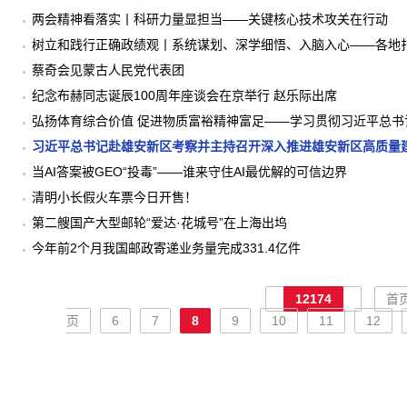
两会精神看落实丨科研力量显担当——关键核心技术攻关在行动
树立和践行正确政绩观丨系统谋划、深学细悟、入脑入心——各地
蔡奇会见蒙古人民党代表团
纪念布赫同志诞辰100周年座谈会在京举行 赵乐际出席
弘扬体育综合价值 促进物质富裕精神富足——学习贯彻习近平总
裕重要讲话系列述评之五
习近平总书记赴雄安新区考察并主持召开深入推进雄安新区高质量
当AI答案被GEO“投毒”——谁来守住AI最优解的可信边界
清明小长假火车票今日开售！
第二艘国产大型邮轮“爱达·花城号”在上海出坞
今年前2个月我国邮政寄递业务量完成331.4亿件
12174
首
页
6
7
8
9
10
11
12