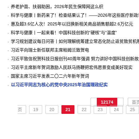
养老护苗、扶弱助困，2026年民生保障网这么织
科学与健康丨新药来了！检查结果认了！——2026年这些医疗新
惠及超3.6亿人次！2025年以旧换新相关商品销售额超2.6万亿元
科学与健康丨一起来看！中国科技创新的“硬核”与“温度”
学习规划建议每日问答丨如何理解统筹建立常态化防止返贫致贫机
习近平向瑞士新任联邦主席帕姆兰致贺电
习近平致信祝贺科技日报创刊40周年强调 努力讲好中国科技创新
习近平主席新年贺词激励人民跃马扬鞭把宏伟愿景变成美好现实
国家主席习近平发表二〇二六年新年贺词
以习近平同志为核心的党中央2025年治国理政纪实
12174
首
页
19
20
21
22
23
24
25