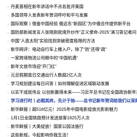
丹麦首相在新年讲话中不点名批评美国
多国领导人发表新年贺词呼吁和平与发展
国际观察丨借鉴中国经验 俄远东“新园区”为中俄合作提供新平台
国防部新闻发言人张晓刚就境外炒作“正义使命-2025”演习答记者问
中国“人造太阳”实验找到突破密度极限的方法
新华网评：电动自行车上楼入户，除了“防”还得“疏”
一家跨境物流公司眼中的“中国机遇”
新年文旅市场迎“开门红”
元旦假期首日交通出行人数超2亿人次
学习规划建议每日问答丨如何理解促进区域联动发展
以实干成就伟业 以创新赢得未来——习近平总书记在全国政协新
力同心昂扬奋进
学习进行时丨必图其终，先计于始——总书记新年贺词给我们以深
新华鲜报丨超518亿元！2025年中国电影绽放光影新魅力
1月1日全国铁路预计发送旅客1825万人次
新华鲜报丨大美绽放！国家公园法施行
这些新规，今起影响你我生活！