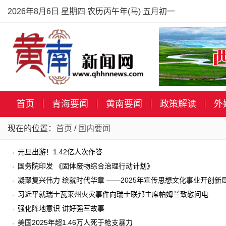
2026年8月6日 星期四 农历丙午年(马) 五月初一
首页
青海要闻
黄南要闻
政策解读
外
现在的位置：
首页
/
国内要闻
元旦出游！1.42亿人次作答
国务院印发 《固体废物综合治理行动计划》
凝聚复兴伟力 绘就时代华章 ——2025年宣传思想文化事业开创新
习近平就瑞士瓦莱州火灾事件向瑞士联邦主席帕姆兰致慰问电
强化阵地意识 讲好强军故事
美国2025年超1.46万人死于枪支暴力