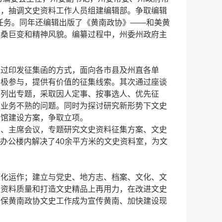
会，抽调文史资料工作人员组建编辑部。争取编辑
版任务。同年还编辑出版了《黄南政协》——和美黄
沧桑巨变和精神风貌。编纂过程中，州委州政府主
通过印发征集函的方式，面向各市县及州直各单
积极参与，提供有价值的征集线索。其次通过座谈
，列出专题，采取因人定事、按事选人、优先征
和业务不熟的问题。同时为探讨研究新形势下文史
史馆建设方案，争取立项。
会、主席会议，专题研究文史资料征集方案、文史
关办公楼内解决了40余平方米的文史资料室，为文
度化运作；建立与党史、地方志、档案、文化、文
史资料质量和打造文史精品上再用力，在改进文史
确保黄南政协文史工作成为宣传黄南、加快建设现