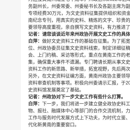
务副州长，州委常委、州委秘书长及各副主席为
专项经费30万元，为文史资料征集提供组织和资
南纪念专刊，用真实的史料、精炼的文字、珍贵
要领导高度重视，亲自撰写文史资料，有力推进
记者：请您谈谈近年来州政协开展文史工作的具
白萍：
做好文史资料工作的基础在征集。为了拓
位、州政协委员征集文史资料线索，制定详细征
会、上门约稿、采访等形式，重点在黄南工作的
集，确保重大事件不遗漏。专门聘请长期从事文
资料工作的新思路、新举措，拓宽视野，先后两
另外，在文史资料征编方面，黄南州政协主要领
资料审查机制等事项。积极向州委请示汇报，于20
史资料馆发展奠定了基础。
记者：州政协对下一步文史工作有些什么打算。
白萍：
下一步，我们将进一步建立健全政协史料
物、报社、融媒体中心等部门的合作交流机制，
工作与服务时代发展方式上下功夫，为时代立鉴
代化新黄南的重要窗口。