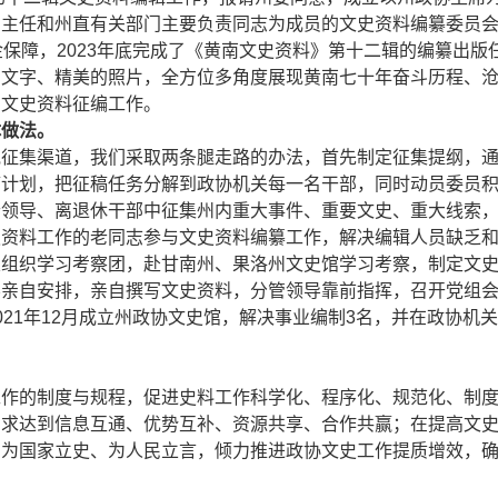
副主任和州直有关部门主要负责同志为成员的文史资料编纂委员
金保障，2023年底完成了《黄南文史资料》第十二辑的编纂出
的文字、精美的照片，全方位多角度展现黄南七十年奋斗历程、
了文史资料征编工作。
体做法。
宽征集渠道，我们采取两条腿走路的办法，首先制定征集提纲，
稿计划，把征稿任务分解到政协机关每一名干部，同时动员委员
老领导、离退休干部中征集州内重大事件、重要文史、重大线索
史资料工作的老同志参与文史资料编纂工作，解决编辑人员缺乏
次组织学习考察团，赴甘南州、果洛州文史馆学习考察，制定文
导亲自安排，亲自撰写文史资料，分管领导靠前指挥，召开党组
21年12月成立州政协文史馆，解决事业编制3名，并在政协机
工作的制度与规程，促进史料工作科学化、程序化、规范化、制
力求达到信息互通、优势互补、资源共享、合作共赢；在提高文
、为国家立史、为人民立言，倾力推进政协文史工作提质增效，