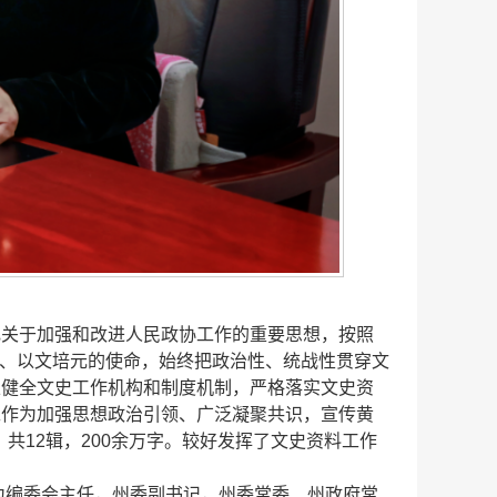
记关于加强和改进人民政协工作的重要思想，按照
育人、以文培元的使命，始终把政治性、统战性贯穿文
立健全文史工作机构和制度机制，严格落实文史资
工作为加强思想政治引领、广泛凝聚共识，宣传黄
共12辑，200余万字。较好发挥了文史资料工作
为编委会主任，州委副书记，州委常委、州政府常