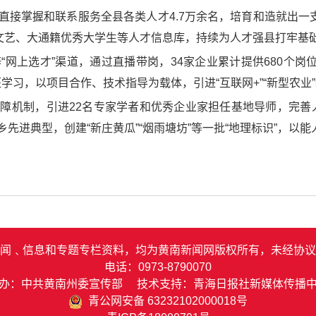
，直接掌握和联系服务全县各类人才4.7万余名，培育和造就出一
文艺、大通籍优秀大学生等人才信息库，持续为人才强县打牢基
“网上选才”渠道，通过直播带岗，34家企业累计提供680个
班学习，以项目合作、技术指导为载体，引进“互联网+”“新型农业
保障机制，引进22名专家学者和优秀企业家担任基地导师，完
乡先进典型，创建“新庄黄瓜”“烟雨塘坊”等一批“地理标识”，
闻﹑信息和专题专栏资料，均为黄南新闻网版权所有，未经协议
电话：0973-8790070
办：中共黄南州委宣传部 技术支持：青海日报社新媒体传播
青公网安备 63232102000018号