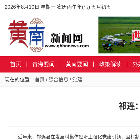
2026年8月10日 星期一 农历丙午年(马) 五月初五
首页
青海要闻
黄南要闻
政策解读
外
现在的位置：
首页
/
综合信息
/
党建
祁连
近年来，祁连县在发展村集体经济上强化党建引领，因村制