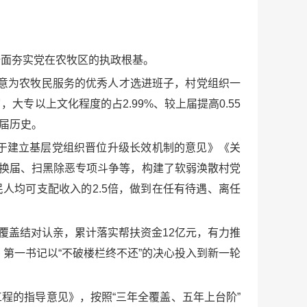
全面夯实党在农牧区的执政根基。
愿意为农牧民服务的优秀人才选进班子，村党组织一
岁，大专以上文化程度的占2.99%、较上届提高0.55
换届历史。
于建立基层党组织晋位升级长效机制的意见》《关
”换届、扫黑除恶专项斗争等，构建了软弱涣散村党
人均可支配收入的2.5倍，做到在任有待遇、离任
户全覆盖结对认亲，累计落实帮扶资金12亿元，有力推
第一书记以“不破楼栏终不还”的决心投入到新一轮
工程的指导意见》，按照“三年全覆盖、五年上台阶”