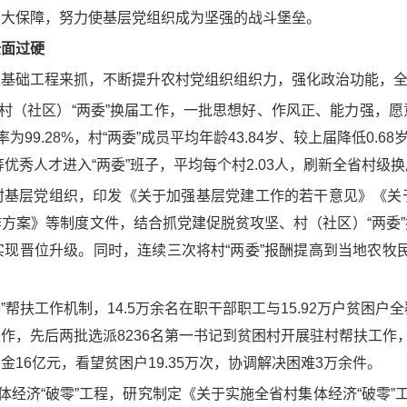
加大保障，努力使基层党组织成为坚强的战斗堡垒。
全面过硬
建基础工程来抓，不断提升农村党组织组织力，强化政治功能，
成村（社区）“两委”换届工作，一批思想好、作风正、能力强，
9.28%，村“两委”成员平均年龄43.84岁、较上届降低0.68
优秀人才进入“两委”班子，平均每个村2.03人，刷新全省村级
村基层党组织，印发《关于加强基层党建工作的若干意见》《关
方案》等制度文件，结合抓党建促脱贫攻坚、村（社区）“两委
现晋位升级。同时，连续三次将村“两委”报酬提高到当地农牧民
”帮扶工作机制，14.5万余名在职干部职工与15.92万户贫困
作，先后两批选派8236名第一书记到贫困村开展驻村帮扶工作，
16亿元，看望贫困户19.35万次，协调解决困难3万余件。
体经济“破零”工程，研究制定《关于实施全省村集体经济“破零”