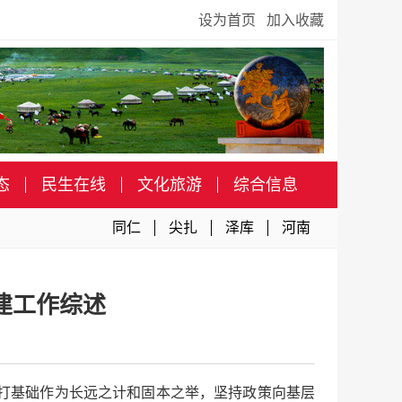
设为首页
加入收藏
态
民生在线
文化旅游
综合信息
同仁
尖扎
泽库
河南
建工作综述
层打基础作为长远之计和固本之举，坚持政策向基层