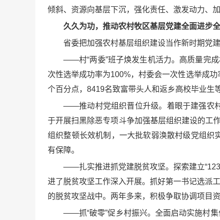
倾斜、资源向基层下沉，强化责任、激发动力、
久久为功，推动农村牧区基层党建全面进步
省委把加强农村基层组织建设当作新时期党
——村“两委”班子焕发生机活力。高质量完
次性选举成功率为100%，村委会一次性选举成功率为9
个百分点，8419名致富带头人和返乡高校毕业生等
——推动村党组织晋位升级。着眼于建强农
于开展扫黑除恶专项斗争加强基层组织建设的工作
组织整顿长效机制，一大批软弱涣散村级党组织实
有保障。
——扎实推进抓党建脱贫攻坚。探索建立“123
进了脱贫攻坚工作深入开展。抓好第一书记选派工
的脱贫攻坚战中。两年多来，积极争取协调项目资金
——抓“破零”促乡村振兴。全面启动实施村集