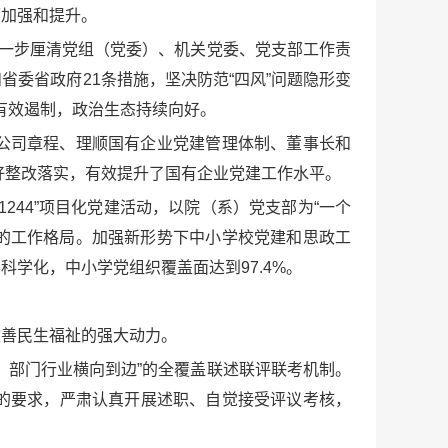
面加强和提升。
进一步厘清党组（党委）、机关党委、党支部工作责
委省政府21条措施，坚决防范“四风”问题隐形变
到有效遏制，政治生态持续向好。
公司章程、理顺国有企业党建管理体制、董事长和
抓好整改落实，有效提升了国有企业党建工作水平。
44”项目化党建活动，以院（系）党支部为“一个
人的工作格局。加强新形势下中小学校党建和思政工
学化，中小学党组织覆盖面达到97.4%。
改善民生福祉的强大动力。
、部门行业横向到边”的全覆盖联述联评联考机制。
的要求，严肃认真开展述职、自觉接受评议考核，