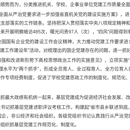
、顺势而为，分类推进机关、学校、企事业单位党建工作质量全
实全面从严治党要求进一步加强省直机关党的建设实施方案》，
支部落实的工作链条。坚持把深入贯彻落实中央八项规定精神和省
开展明察暗访485次，曝光问责97人（次），“四风”问题得
全国国有企业党的建设工作会议精神，大力推动党建工作要求进
“党建工作建设年”活动，对梳理出的国企党建存在的问题，逐一
强和改进新形势下高校思想政治工作的实施意见》，立项实施“12
理水平为“两个抓手”，形成全员育人、全过程育人、全方位育
作专项经费制度，促进了学校党建思政工作的制度化、规范化、科
”
和抓最大政绩有机统一起来，基层党建成为促进经济社会发展、
书记抓基层党建述职评议考核工作，构建起“省市县乡联述到底
国企，非公经济和社会组织。各级党组织书记认真践行从严治党
党组织抓基层党建工作规范化、制度化。