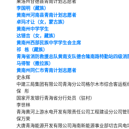
果洛州甘德县青南计划志愿者
李国明（藏族）
黄南州河南县青南计划志愿者
卓玛才让（女，蒙古族）
黄南州中学学生
达错吉（女，藏族）
黄南州西部民族中学学生会主席
祁 栋（藏族）
青海省消防救援总队黄南支队德合隆南路特勤站四级消
马得智（撒拉族）
黄南州同仁市青南计划志愿者
史永辉
中建三局集团有限公司青海分公司格尔木市综合客运枢
保 彤
国家开发银行青海省分行处员（驻村）
李世林
青海黄河上游水电开发有限责任公司工程建设分公司管
保万荣
大唐青海能源开发有限公司海南新能源事业部切吉风电