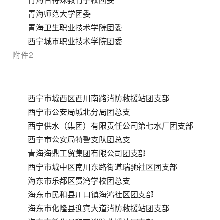
青海省特殊教育学校团委
青海师范大学团委
青海卫生职业技术学院团委
西宁城市职业技术学院团委
附件2
西宁市城西区西川南路消防救援站团支部
西宁市公安局城北分局团总支
西宁供水（集团）有限责任公司第七水厂团支部
西宁市公安局特警支队团总支
青海海鼎工贸集团有限公司团支部
西宁市城中区南川东路街道瑞驰社区团支部
海东市乐都区贾湾学校团总支
海东市民和县川口镇海鸿社区团支部
海东市化隆县迎宾大道消防救援站团支部