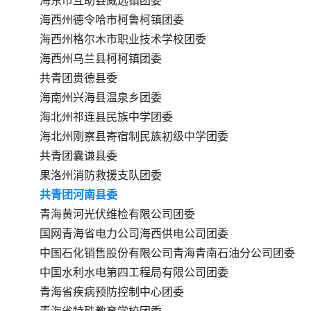
海东市互助县威远镇团委
海西州德令哈市柯鲁柯镇团委
海西州格尔木市职业技术学校团委
海西州乌兰县柯柯镇团委
共青团贵德县委
海南州兴海县温泉乡团委
海北州祁连县民族中学团委
海北州刚察县寄宿制民族初级中学团委
共青团囊谦县委
果洛州消防救援支队团委
共青团河南县委
青海黄河光伏维检有限公司团委
国网青海省电力公司海西供电公司团委
中国石化销售股份有限公司青海青南石油分公司团委
中国水利水电第四工程局有限公司团委
青海省疾病预防控制中心团委