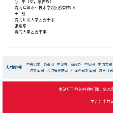
苏 尔（女，蒙古族）
青海建筑职业技术学院团委副书记
田 凯
青海师范大学团委干事
张耀东
青海大学团委干事
中央纪委
统战部
中编办
新闻办
中新网
中国文联
友情链接
青海新闻网
青海省政府网
中国西藏新闻网
每日甘肃
本站所刊登的各种新闻﹑信息
主办：中共