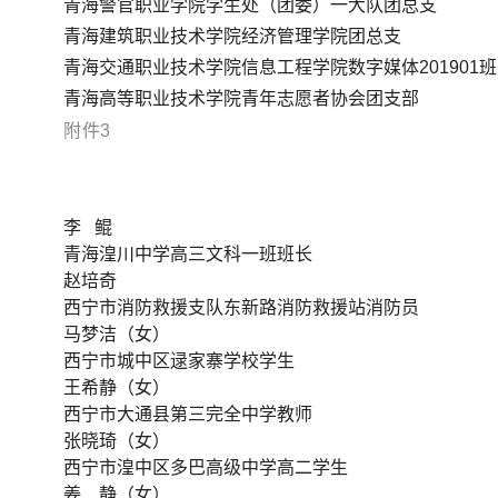
青海警官职业学院学生处（团委）一大队团总支
青海建筑职业技术学院经济管理学院团总支
青海交通职业技术学院信息工程学院数字媒体201901
青海高等职业技术学院青年志愿者协会团支部
附件3
李 鲲
青海湟川中学高三文科一班班长
赵培奇
西宁市消防救援支队东新路消防救援站消防员
马梦洁（女）
西宁市城中区逯家寨学校学生
王希静（女）
西宁市大通县第三完全中学教师
张晓琦（女）
西宁市湟中区多巴高级中学高二学生
姜 静（女）