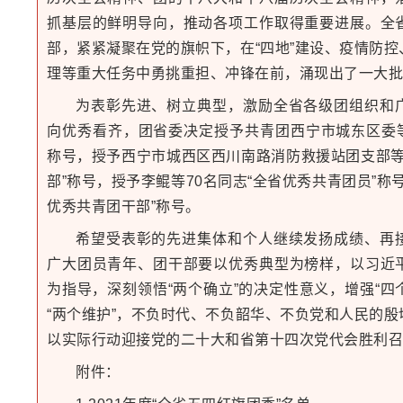
抓基层的鲜明导向，推动各项工作取得重要进展。全
部，紧紧凝聚在党的旗帜下，在“四地”建设、疫情防
理等重大任务中勇挑重担、冲锋在前，涌现出了一大批
为表彰先进、树立典型，激励全省各级团组织和
向优秀看齐，团省委决定授予共青团西宁市城东区委等
称号，授予西宁市城西区西川南路消防救援站团支部等
部”称号，授予李鲲等70名同志“全省优秀共青团员”称
优秀共青团干部”称号。
希望受表彰的先进集体和个人继续发扬成绩、再
广大团员青年、团干部要以优秀典型为榜样，以习近
为指导，深刻领悟“两个确立”的决定性意义，增强“四个
“两个维护”，不负时代、不负韶华、不负党和人民的
以实际行动迎接党的二十大和省第十四次党代会胜利召
附件：