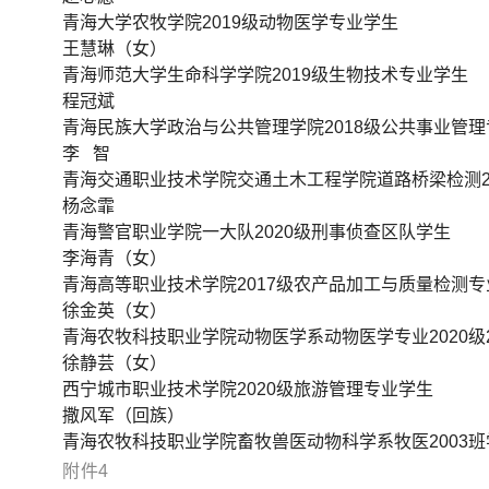
青海大学农牧学院2019级动物医学专业学生
王慧琳（女）
青海师范大学生命科学学院2019级生物技术专业学生
程冠斌
青海民族大学政治与公共管理学院2018级公共事业管
李 智
青海交通职业技术学院交通土木工程学院道路桥梁检测20
杨念霏
青海警官职业学院一大队2020级刑事侦查区队学生
李海青（女）
青海高等职业技术学院2017级农产品加工与质量检测专
徐金英（女）
青海农牧科技职业学院动物医学系动物医学专业2020级
徐静芸（女）
西宁城市职业技术学院2020级旅游管理专业学生
撒风军（回族）
青海农牧科技职业学院畜牧兽医动物科学系牧医2003班
附件4