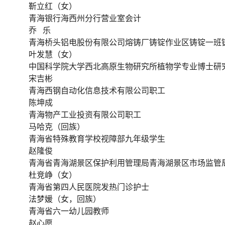
靳立红（女）
青海银行海西州分行营业室会计
乔
乐
青海桥头铝电股份有限公司熔铸厂铸锭作业区铸锭一班
叶发慧（女）
中国科学院大学西北高原生物研究所植物学专业博士研
宋吉彬
青海西钢自动化信息技术有限公司职工
陈坤成
青海物产工业投资有限公司职工
马哈克（回族）
青海省特殊教育学校视障部九年级学生
赵隆俊
青海省青海湖景区保护利用管理局青海湖景区市场监管
杜竞峥（女）
青海省第四人民医院发热门诊护士
法梦媛（女，回族）
青海省六一幼儿园教师
赵心愿