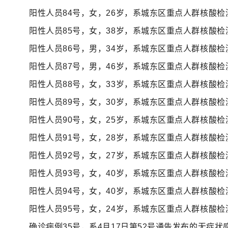
阳性人员84号，女，26岁，系城东区重点人群核酸检
阳性人员85号，女，38岁，系城东区重点人群核酸检
阳性人员86号，男，34岁，系城东区重点人群核酸检
阳性人员87号，男，46岁，系城东区重点人群核酸检
阳性人员88号，女，33岁，系城东区重点人群核酸检
阳性人员89号，女，30岁，系城东区重点人群核酸检
阳性人员90号，女，25岁，系城东区重点人群核酸检
阳性人员91号，女，28岁，系城东区重点人群核酸检
阳性人员92号，女，27岁，系城东区重点人群核酸检
阳性人员93号，女，40岁，系城东区重点人群核酸检
阳性人员94号，女，40岁，系城东区重点人群核酸检
阳性人员95号，女，24岁，系城东区重点人群核酸检
确诊病例35号，系4月17日第52号通告发布的无