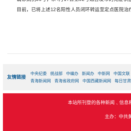
目前，已将上述12名阳性人员闭环转运至定点医院治
中央纪委
统战部
中编办
新闻办
中新网
中国文联
友情链接
青海新闻网
青海省政府网
中国西藏新闻网
每日甘肃
本站所刊登的各种新闻﹑信息
主办：中共