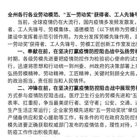
全州各行各业劳动模范、“五一劳动奖”获得者、工人先锋
当前，全球疫情仍在大流行，国内疫情多发频发散发，
者、工人先锋号、劳模集体、道德模范（以下统称为劳模
建设中发挥着示范引领作用。为充分发挥劳模先锋作用，
一劳动奖”获得者、工人先锋号、劳模工匠创新工作室发出
一、奉献在前，在坚决打赢疫情防控阻击战中弘扬劳
时期，各级劳模先进要把疫情防控作为检验初心使命的试
行，迅速将思想和行动统一到州委、州政府的决策部署上
弘扬劳模精神、劳动精神、工匠精神，关键时刻顾全大局
的政治担当，责任担当和人民情怀。
二、冲锋在前，在坚决打赢疫情防控阻击战中展现劳
方式参与疫情防控阻击战。医疗卫生行业的劳模先进和“
表率、扛重担，争当最美逆行者、坚守者；公安、交通、
生产生活正常运行；企业家劳模先进和“五一劳动奖状”单
产储备供应和爱心援助等工作，有条件的可在政府及防控
模先进要正确获取权威部门发布的疫情信息，理性对待，
防疫工作作出积极贡献。