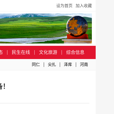
设为首页
加入收藏
态
民生在线
文化旅游
综合信息
同仁
尖扎
泽库
河南
备！