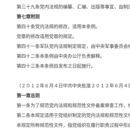
第三十九条党内法规的编纂、汇编、出版等事宜，由制
第七章附则
第四十条党内法规的修改，适用本条例。
党章的修改适用党章的规定。
第四十一条军队党内法规制定规定，由中央军事委员会
第四十二条本条例由中央办公厅负责解释。
第四十三条本条例自发布之日起施行。
（２０１２年６月４日中共中央批准２０１２年６月４
第一章总则
第一条为了规范党内法规和规范性文件备案审查工作，
第二条本规定适用于党组织制定的党内法规和规范性文
本规定所称规范性文件，指党组织在履行职责过程中形