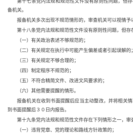
第十七条党内法规和规范性文件没有原则性问题，但存
备机关。
报备机关多次出现不规范情形的，审查机关可以视情予
第十八条党内法规和规范性文件没有原则性问题，但存
（一）有关政治表述不够规范的；
（二）有关规定在执行中可能产生偏差或者引起误解的
（三）有关规定不够合理的；
（四）制定程序不规范的；
（五）不符合精简文件、改进文风要求的；
（六）其他需要提醒的情形。
报备机关在收到书面提醒后应当主动整改，并将相关情
到书面提醒后３０日内报告。
第十九条党内法规和规范性文件存在下列情形之一，审
（一）违背党章、党的理论和路线方针政策的；