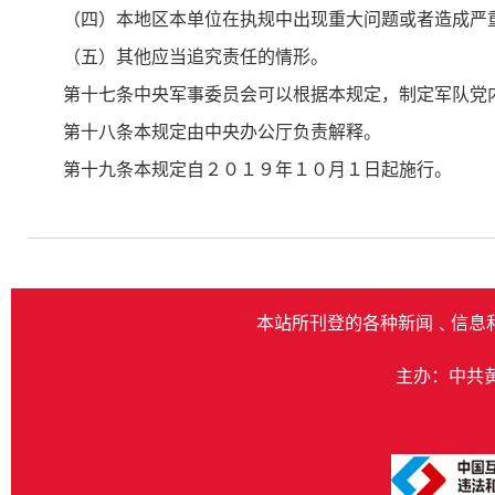
（四）本地区本单位在执规中出现重大问题或者造成严
（五）其他应当追究责任的情形。
第十七条中央军事委员会可以根据本规定，制定军队党
第十八条本规定由中央办公厅负责解释。
第十九条本规定自２０１９年１０月１日起施行。
本站所刊登的各种新闻﹑信息
主办：中共