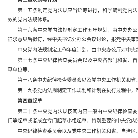
第十五条制定党内法规应当统筹进行，科学编制党内法
效的党内法规体系。
第十六条中央党内法规制定工作五年规划，由中央办公
征求意见后拟订，经中央书记处办公会议讨论，报党中央审
中央党内法规制定工作年度计划，由中央办公厅对中央
第十七条中央纪律检查委员会以及中央各部门和省、自
草单位等。
第十八条中央纪律检查委员会以及党中央工作机关和省
第十九条党内法规制定工作规划和计划在执行过程中，
第四章起草
第二十条中央党内法规按其内容一般由中央纪律检查委
门等起草或者成立专门起草小组起草。特别重要的中央党内
中央纪律检查委员会以及党中央工作机关和省、自治区