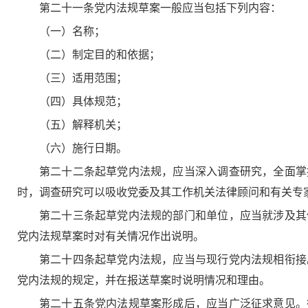
第二十一条党内法规草案一般应当包括下列内容：
（一）名称；
（二）制定目的和依据；
（三）适用范围；
（四）具体规范；
（五）解释机关；
（六）施行日期。
第二十二条起草党内法规，应当深入调查研究，全面掌
时，调查研究可以吸收党委及其工作机关法律顾问和有关专
第二十三条起草党内法规的部门和单位，应当就涉及其
党内法规草案时对有关情况作出说明。
第二十四条起草党内法规，应当与现行党内法规相衔接
党内法规的规定，并在报送草案时说明情况和理由。
第二十五条党内法规草案形成后，应当广泛征求意见。