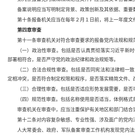
备案说明应当写明制定背景、政策创新及其依据、重要
第十条报备机关应当在每年２月１日前，将上一年度文
第四章审查
第十一条审查机关对符合审查要求的报备党内法规和规
（一）政治性审查。包括是否认真贯彻落实习近平新时
部署相符合，是否严守党的政治纪律和政治规矩等。
（二）合法合规性审查。包括是否同宪法和法律相一致
定相冲突，是否符合制定权限和程序，是否落实精简文件、
（三）合理性审查。包括是否适应形势发展需要，是否
（四）规范性审查。包括名称使用是否适当，体例格式
审查机关在审查中，应当注重保护有关地区和部门结合
第十二条对内容复杂敏感、专业性强、涉及面广的党内
人大常委会、政府、军队备案审查工作机构发现党内法