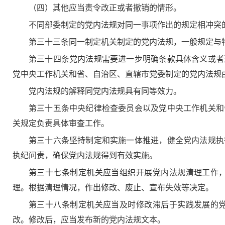
（四）其他应当责令改正或者撤销的情形。
不同部委制定的党内法规对同一事项作出的规定相冲突
第三十三条同一制定机关制定的党内法规，一般规定与
第三十四条党内法规需要进一步明确条款具体含义或者
党中央工作机关和省、自治区、直辖市党委制定的党内法规
党内法规的解释同党内法规具有同等效力。
第三十五条中央纪律检查委员会以及党中央工作机关和
关规定负责具体审查工作。
第三十六条坚持制定和实施一体推进，健全党内法规执
执纪问责，确保党内法规得到有效实施。
第三十七条制定机关应当组织开展党内法规清理工作
理。根据清理情况，作出修改、废止、宣布失效等决定。
第三十八条制定机关应当及时修改滞后于实践发展的
改。修改后，应当发布新的党内法规文本。