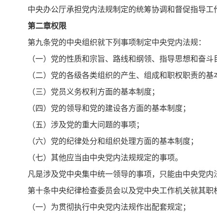
中央办公厅承担党内法规制定的统筹协调和督促指导工
第二章权限
第九条党的中央组织就下列事项制定中央党内法规：
（一）党的性质和宗旨、路线和纲领、指导思想和奋斗
（二）党的各级各类组织的产生、组成和职权职责的基
（三）党员义务权利方面的基本制度；
（四）党的领导和党的建设各方面的基本制度；
（五）涉及党的重大问题的事项；
（六）党的纪律处分和组织处理方面的基本制度；
（七）其他应当由中央党内法规规定的事项。
凡是涉及党中央集中统一领导的事项，只能由中央党内
第十条中央纪律检查委员会以及党中央工作机关就其职
（一）为贯彻执行中央党内法规作出配套规定；