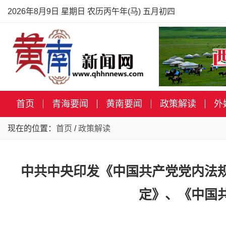
2026年8月9日 星期日 农历丙午年(马) 五月初四
首页
青海要闻
黄南要闻
政策解读
外
现在的位置：
首页
/
政策解读
中共中央印发《中国共产党党内法
定》、《中国