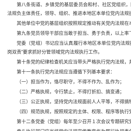
第八条街道、乡镇党的基层委员会和村、社区党组织，
法规负主体责任，领导、组织、推进本地区本单位党内法规
其他单位中党的基层组织按照规定推动有关党内法规在
第九条党员领导干部应当敢于担当、勇于负责，以上率
党委（党组）书记应当认真履行本地区本单位党内法规
岗双责”要求抓好分管领域党内法规执行工作。
第十条党的纪律检查机关应当带头严格执行党内法规，
第十一条执行党内法规应当遵循下列基本要求：
（一）担当作为，恪尽职守，不得不作为、乱作为；
（二）严格执规，令行禁止，不得打折扣、搞变通；
（三）公正执规，坚持党内法规面前人人平等，不得搞
（四）规范执规，按照规定的主体、权限、程序等执行
第十二条党委（党组）每年至少召开１次会议专题研究