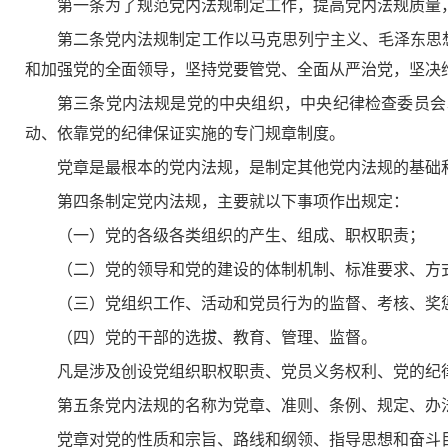
第一条为了规范党内法规制定工作，提高党内法规质量
第二条党内法规制定工作以马克思列宁主义、毛泽东思
和加强党的全面领导，坚持党要管党、全面从严治党，坚决
第三条党内法规是党的中央组织，中央纪律检查委员会
动、依靠党的纪律保证实施的专门规章制度。
党章是最根本的党内法规，是制定其他党内法规的基础
第四条制定党内法规，主要就以下事项作出规定：
（一）党的各级各类组织的产生、组成、职权职责；
（二）党的领导和党的建设的体制机制、标准要求、方
（三）党组织工作、活动和党员行为的监督、考核、奖
（四）党的干部的选拔、教育、管理、监督。
凡是涉及创设党组织职权职责、党员义务权利、党的纪
第五条党内法规的名称为党章、准则、条例、规定、办
党章对党的性质和宗旨、路线和纲领、指导思想和奋斗